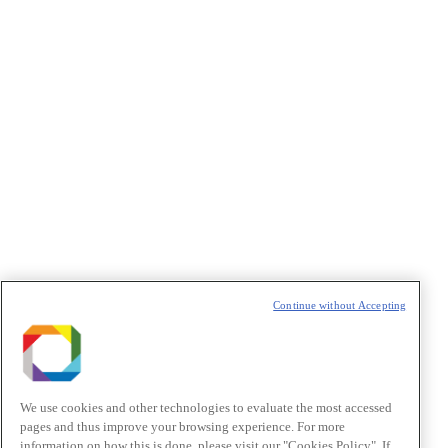
Privacidade
/I agree to the terms of use described in the
Privacy
Policy
.
Política de Privacidade/Privacy Policy
t
T
Continue without Accepting
We use cookies and other technologies to evaluate the most accessed
pages and thus improve your browsing experience. For more
information on how this is done, please visit our "Cookies Policy". If