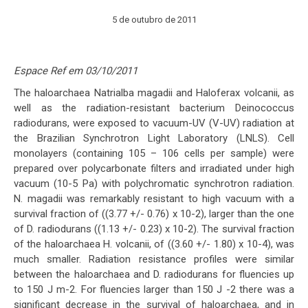
5 de outubro de 2011
Espace Ref em 03/10/2011
The haloarchaea Natrialba magadii and Haloferax volcanii, as
well as the radiation-resistant bacterium Deinococcus
radiodurans, were exposed to vacuum-UV (V-UV) radiation at
the Brazilian Synchrotron Light Laboratory (LNLS). Cell
monolayers (containing 105 – 106 cells per sample) were
prepared over polycarbonate filters and irradiated under high
vacuum (10-5 Pa) with polychromatic synchrotron radiation.
N. magadii was remarkably resistant to high vacuum with a
survival fraction of ((3.77 +/- 0.76) x 10-2), larger than the one
of D. radiodurans ((1.13 +/- 0.23) x 10-2). The survival fraction
of the haloarchaea H. volcanii, of ((3.60 +/- 1.80) x 10-4), was
much smaller. Radiation resistance profiles were similar
between the haloarchaea and D. radiodurans for fluencies up
to 150 J m-2. For fluencies larger than 150 J -2 there was a
significant decrease in the survival of haloarchaea, and in