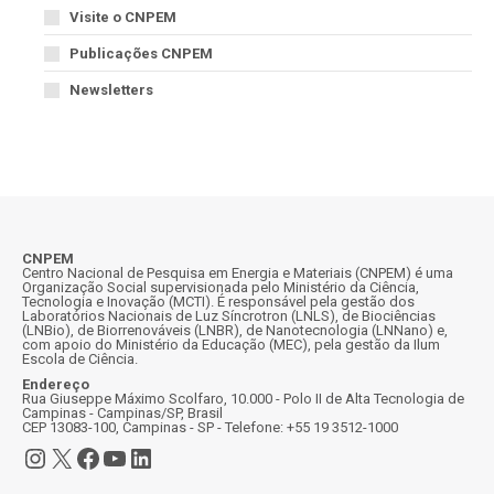
Visite o CNPEM
Publicações CNPEM
Newsletters
CNPEM
Centro Nacional de Pesquisa em Energia e Materiais (CNPEM) é uma
Organização Social supervisionada pelo Ministério da Ciência,
Tecnologia e Inovação (MCTI). É responsável pela gestão dos
Laboratórios Nacionais de Luz Síncrotron (LNLS), de Biociências
(LNBio), de Biorrenováveis (LNBR), de Nanotecnologia (LNNano) e,
com apoio do Ministério da Educação (MEC), pela gestão da Ilum
Escola de Ciência.
Endereço
Rua Giuseppe Máximo Scolfaro, 10.000 - Polo II de Alta Tecnologia de
Campinas - Campinas/SP, Brasil
CEP 13083-100, Campinas - SP - Telefone: +55 19 3512-1000
Instagram
X
Facebook
Youtube
LinkedIn