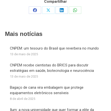
Compartilhar
Share
Share
Share
Share
on
on
on
on
Facebook
X
LinkedIn
WhatsApp
Mais notícias
CNPEM: um tesouro do Brasil que reverbera no mundo
13 de maio de 2025
CNPEM recebe cientistas do BRICS para discutir
estratégias em saúde, biotecnologia e neurociência
13 de maio de 2025
Bagaço de cana vira embalagem que protege
equipamentos eletrônicos sensíveis
8 de abril de 2025
Ilum: a nova universidade que quer formar a elite da