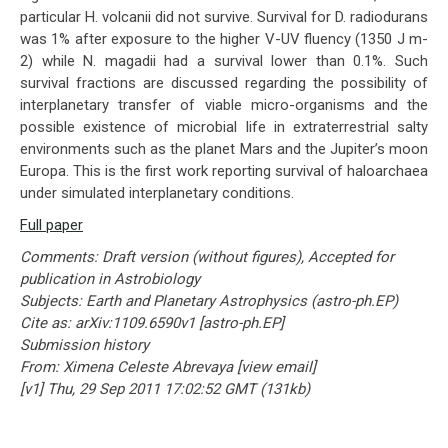
particular H. volcanii did not survive. Survival for D. radiodurans
was 1% after exposure to the higher V-UV fluency (1350 J m-
2) while N. magadii had a survival lower than 0.1%. Such
survival fractions are discussed regarding the possibility of
interplanetary transfer of viable micro-organisms and the
possible existence of microbial life in extraterrestrial salty
environments such as the planet Mars and the Jupiter’s moon
Europa. This is the first work reporting survival of haloarchaea
under simulated interplanetary conditions.
Full paper
Comments: Draft version (without figures), Accepted for
publication in Astrobiology
Subjects: Earth and Planetary Astrophysics (astro-ph.EP)
Cite as: arXiv:1109.6590v1 [astro-ph.EP]
Submission history
From: Ximena Celeste Abrevaya [view email]
[v1] Thu, 29 Sep 2011 17:02:52 GMT (131kb)