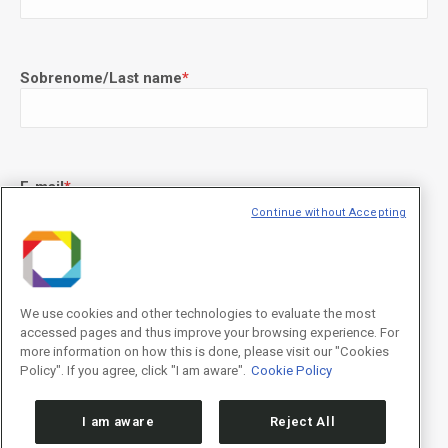
Sobrenome/Last name
*
E-mail
*
Continue without Accepting
Declaração de consentimento
*
Concordo com os termos de uso descritos na
Política de
We use cookies and other technologies to evaluate the most
Privacidade
/I agree to the terms of use described in the
Privacy
accessed pages and thus improve your browsing experience. For
Policy
.
more information on how this is done, please visit our "Cookies
Policy". If you agree, click "I am aware".
Cookie Policy
I am aware
Reject All