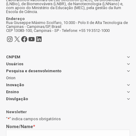
(LNBio), de Biorrenováveis (LNBR), de Nanotecnologia (LNNano) e,
com apoio do Ministério da Educação (MEC), pela gestão da Ilum
Escola de Ciência.
Endereço
Rua Giuseppe Máximo Scolfaro, 10.000 - Polo II de Alta Tecnologia de
Campinas - Campinas/SP, Brasil
CEP 13083-100, Campinas - SP - Telefone: +55 19 3512-1000
Instagram
X
Facebook
Youtube
LinkedIn
CNPEM
Usuários
Pesquisa e desenvolvimento
Orion
Inovação
Ensino
Divulgação
Newsletter
"
*
" indica campos obrigatórios
Nome/Name
*