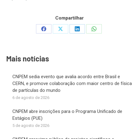
Compartilhar
Share
Share
Share
Share
on
on
on
on
Facebook
X
LinkedIn
WhatsApp
Mais notícias
CNPEM sedia evento que avalia acordo entre Brasil e
CERN, e promove colaboração com maior centro de física
de partículas do mundo
6 de agosto de 2026
CNPEM abre inscrições para o Programa Unificado de
Estágios (PUE)
5 de agosto de 2026