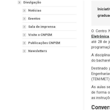
Divulgação
Inicia
Notícias
gradua
Eventos
Sala de imprensa
O Centro N
Visite o CNPEM
Eletrônica
até 28 de j
Publicações CNPEM
programação
Newsletters
A discipli
do bachare
Destinado 
Engenharia
(TEM/MET) 
As aulas s
de forma o
as instruçõ
Conver