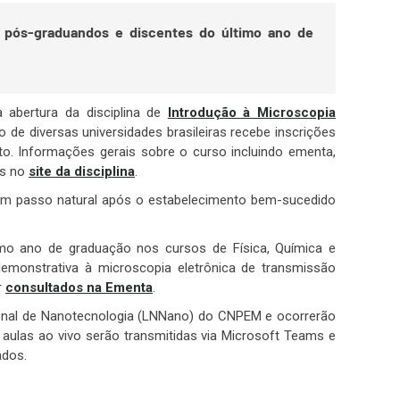
 a pós-graduandos e discentes do último ano de
 abertura da disciplina de
Introdução à Microscopia
de diversas universidades brasileiras recebe inscrições
to. Informações gerais sobre o curso incluindo ementa,
is no
site da disciplina
.
– um passo natural após o estabelecimento bem-sucedido
imo ano de graduação nos cursos de Física, Química e
-demonstrativa à microscopia eletrônica de transmissão
r
consultados na Ementa
.
cional de Nanotecnologia (LNNano) do CNPEM e ocorrerão
 aulas ao vivo serão transmitidas via Microsoft Teams e
ados.