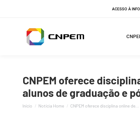
ACESSO À IN
CNPE
CNPEM oferece disciplina
alunos de graduação e p
Você está aqui:
Início
Notícia Home
CNPEM oferece disciplina online de…