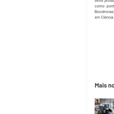
setor prod
como ponte
Biociência
em Ciência
Mais no