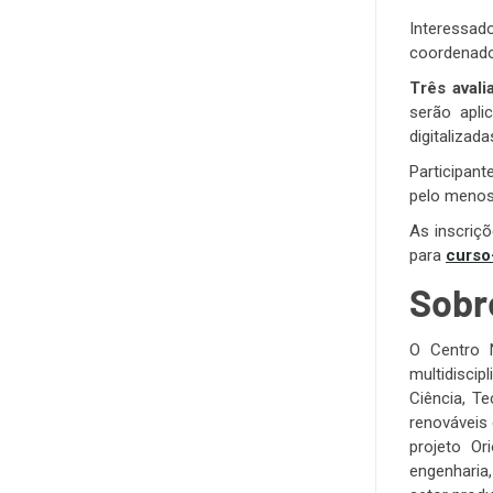
Interessa
coordenado
Três avali
serão apli
digitaliza
Participan
pelo menos 
As inscriç
para
curso
Sobr
O Centro N
multidiscip
Ciência, T
renováveis 
projeto Or
engenharia,