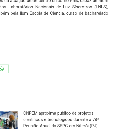
 da atuação deste centro único no País, capaz de atuar
os Laboratórios Nacionais de Luz Síncrotron (LNLS),
mbém pela Ilum Escola de Ciência, curso de bacharelado
Share
on
In
WhatsApp
CNPEM aproxima público de projetos
científicos e tecnológicos durante a 78ª
Reunião Anual da SBPC em Niterói (RJ)