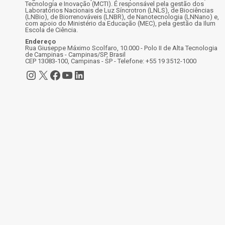
Tecnologia e Inovação (MCTI). É responsável pela gestão dos
Laboratórios Nacionais de Luz Síncrotron (LNLS), de Biociências
(LNBio), de Biorrenováveis (LNBR), de Nanotecnologia (LNNano) e,
com apoio do Ministério da Educação (MEC), pela gestão da Ilum
Escola de Ciência.
Endereço
Rua Giuseppe Máximo Scolfaro, 10.000 - Polo II de Alta Tecnologia
de Campinas - Campinas/SP, Brasil
CEP 13083-100, Campinas - SP - Telefone: +55 19 3512-1000
Instagram
X
Facebook
Youtube
LinkedIn