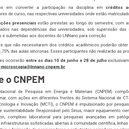
dos em converter a participação na disciplina em
créditos 
res de curso, nas respectivas universidades onde estão matriculad
ações presenciais
estão previstas ao longo do semestre, com a
cados nas dependências das universidades, sob supervisão das 
das e submetidas aos docentes do LNNano para correção.
tes que não necessitarem dos créditos acadêmicos poderão obter
75% das aulas síncronas. Esses participantes não realizarão as pro
ões ocorrerão
entre os dias 10 de junho e 28 de julho
exclusivame
-microscopia@lnnano.cnpem.br
.
e o CNPEM
acional de Pesquisa em Energia e Materiais (CNPEM) compõe u
linar, com ações em diferentes frentes do Sistema Nacional de CT&
ecnologia e Inovação (MCTI), o CNPEM é impulsionado por pesquis
e sustentabilidade. Responsável pelo Sirius, maior equipamento cie
ion, complexo laboratorial para pesquisas avançadas em patóg
 infraestruturas sofisticadas abertas à comunidade científica, linha