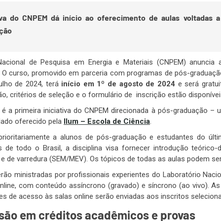
tiva do CNPEM dá início ao oferecimento de aulas voltadas
ção
acional de Pesquisa em Energia e Materiais (CNPEM) anuncia a
. O curso, promovido em parceria com programas de pós-graduação 
ulho de 2024, terá
início em 1º de agosto de 2024
e será gratui
, critérios de seleção e o formulário de inscrição estão disponíve
na é a primeira iniciativa do CNPEM direcionada à pós-graduação 
lado oferecido pela
Ilum – Escola de Ciência
.
prioritariamente a alunos de pós-graduação e estudantes do últ
s de todo o Brasil, a disciplina visa fornecer introdução teórico
e de varredura (SEM/MEV). Os tópicos de todas as aulas podem se
erão ministradas por profissionais experientes do Laboratório Na
nline, com conteúdo assíncrono (gravado) e síncrono (ao vivo). As
es de acesso às salas online serão enviadas aos inscritos selecion
são em créditos acadêmicos e provas