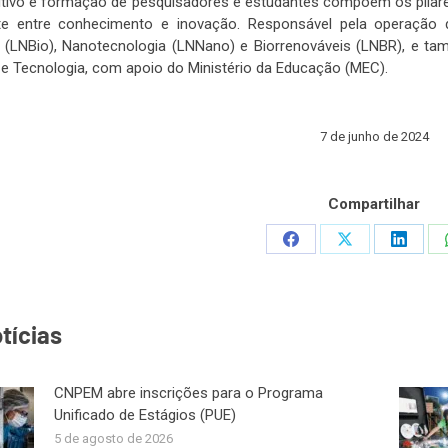
utivo e formação de pesquisadores e estudantes compõem os pilares
 entre conhecimento e inovação. Responsável pela operação d
s (LNBio), Nanotecnologia (LNNano) e Biorrenováveis (LNBR), e ta
 e Tecnologia, com apoio do Ministério da Educação (MEC).
7 de junho de 2024
Compartilhar
Share
Share
Share
on
on
on
Facebook
X
Linked
tícias
CNPEM abre inscrições para o Programa
Unificado de Estágios (PUE)
5 de agosto de 2026