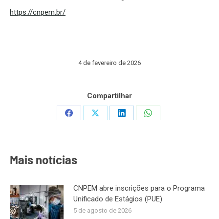
https://cnpem.br/
4 de fevereiro de 2026
Compartilhar
Share
Share
Share
Share
on
on
on
on
Facebook
X
LinkedIn
WhatsApp
Mais notícias
CNPEM abre inscrições para o Programa
Unificado de Estágios (PUE)
5 de agosto de 2026