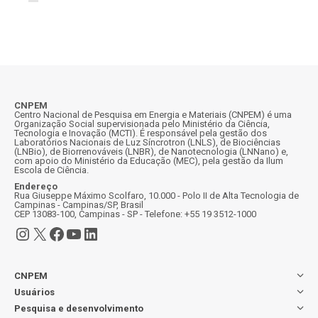
CNPEM
Centro Nacional de Pesquisa em Energia e Materiais (CNPEM) é uma
Organização Social supervisionada pelo Ministério da Ciência,
Tecnologia e Inovação (MCTI). É responsável pela gestão dos
Laboratórios Nacionais de Luz Síncrotron (LNLS), de Biociências
(LNBio), de Biorrenováveis (LNBR), de Nanotecnologia (LNNano) e,
com apoio do Ministério da Educação (MEC), pela gestão da Ilum
Escola de Ciência.
Endereço
Rua Giuseppe Máximo Scolfaro, 10.000 - Polo II de Alta Tecnologia de
Campinas - Campinas/SP, Brasil
CEP 13083-100, Campinas - SP - Telefone: +55 19 3512-1000
Instagram
X
Facebook
Youtube
LinkedIn
CNPEM
Usuários
Pesquisa e desenvolvimento