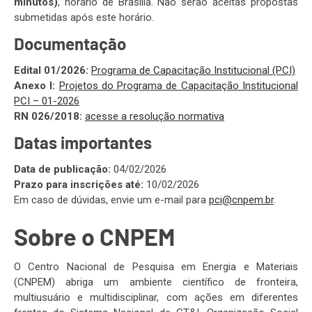
minutos)
, horário de Brasília. Não serão aceitas propostas
submetidas após este horário.
Documentação
Edital 01/2026:
Programa de Capacitação Institucional (PCI)
Anexo I:
Projetos do Programa de Capacitação Institucional
PCI – 01-2026
RN 026/2018:
acesse a resolução normativa
Datas importantes
Data de publicação:
04/02/2026
Prazo para inscrições até:
10/02/2026
Em caso de dúvidas, envie um e-mail para
pci@cnpem.br
.
Sobre o CNPEM
O Centro Nacional de Pesquisa em Energia e Materiais
(CNPEM) abriga um ambiente científico de fronteira,
multiusuário e multidisciplinar, com ações em diferentes