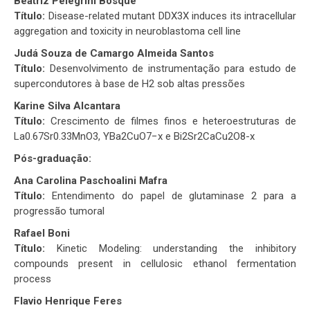
Beatriz Pelegrini Bosque
Título:
Disease-related mutant DDX3X induces its intracellular
aggregation and toxicity in neuroblastoma cell line
Judá Souza de Camargo Almeida Santos
Título:
Desenvolvimento de instrumentação para estudo de
supercondutores à base de H2 sob altas pressões
Karine Silva Alcantara
Título:
Crescimento de filmes finos e heteroestruturas de
La0.67Sr0.33MnO3, YBa2CuO7−x e Bi2Sr2CaCu2O8-x
Pós-graduação:
Ana Carolina Paschoalini Mafra
Título:
Entendimento do papel de glutaminase 2 para a
progressão tumoral
Rafael Boni
Título:
Kinetic Modeling: understanding the inhibitory
compounds present in cellulosic ethanol fermentation
process
Flavio Henrique Feres