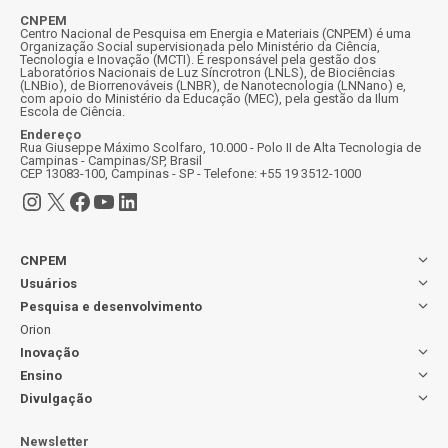
CNPEM
Centro Nacional de Pesquisa em Energia e Materiais (CNPEM) é uma
Organização Social supervisionada pelo Ministério da Ciência,
Tecnologia e Inovação (MCTI). É responsável pela gestão dos
Laboratórios Nacionais de Luz Síncrotron (LNLS), de Biociências
(LNBio), de Biorrenováveis (LNBR), de Nanotecnologia (LNNano) e,
com apoio do Ministério da Educação (MEC), pela gestão da Ilum
Escola de Ciência.
Endereço
Rua Giuseppe Máximo Scolfaro, 10.000 - Polo II de Alta Tecnologia de
Campinas - Campinas/SP, Brasil
CEP 13083-100, Campinas - SP - Telefone: +55 19 3512-1000
Instagram
X
Facebook
Youtube
LinkedIn
CNPEM
Usuários
Pesquisa e desenvolvimento
Orion
Inovação
Ensino
Divulgação
Newsletter