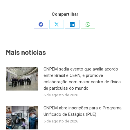
Compartilhar
Share
Share
Share
Share
on
on
on
on
Facebook
X
LinkedIn
WhatsApp
Mais notícias
CNPEM sedia evento que avalia acordo
entre Brasil e CERN, e promove
colaboração com maior centro de física
de partículas do mundo
6 de agosto de 2026
CNPEM abre inscrições para o Programa
Unificado de Estágios (PUE)
5 de agosto de 2026