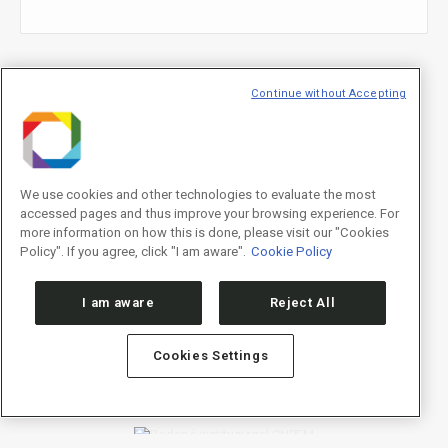
E-mail
*
Continue without Accepting
We use cookies and other technologies to evaluate the most
Declaração de consentimento
*
accessed pages and thus improve your browsing experience. For
Concordo com os termos de uso descritos na
Política de
Privacidade
/I agree to the terms of use described in the
Privacy
more information on how this is done, please visit our "Cookies
Policy
.
Policy". If you agree, click "I am aware".
Cookie Policy
I am aware
Reject All
Cookies Settings