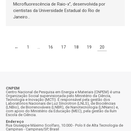
Microfluorescência de Raio-x”, desenvolvida por
cientistas da Universidade Estadual do Rio de
Janeiro…
←
1
…
16
17
18
19
20
CNPEM
Centro Nacional de Pesquisa em Energia e Materiais (CNPEM) é uma
Organização Social supervisionada pelo Ministério da Ciência,
Tecnologia e Inovação (MCTI). É responsável pela gestão dos
Laboratórios Nacionais de Luz Síncrotron (LNLS), de Biociências
(LNBio), de Biorrenováveis (LNBR), de Nanotecnologia (LNNano) e,
com apoio do Ministério da Educação (MEC), pela gestão da Ilum
Escola de Ciência.
Endereço
Rua Giuseppe Máximo Scolfaro, 10.000 - Polo II de Alta Tecnologia de
Campinas - Campinas/SP, Brasil