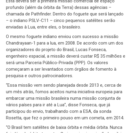
Esta deverá ser a primeira missão comercial de espaço
profundo (além da órbita da Terra) dessas agências –
chamada de Pathfinder. Dentro do foguete que será lançado
– o indiano PSLV-C11 – cinco pequenos satélites serão
enviadas à Lua, entre eles, o brasileiro.
O mesmo foguete indiano enviou com sucesso a missão
Chandrayaan-1 para a lua, em 2008. De acordo com um dos
organizadores do projeto do Brasil, Lucas Fonseca,
engenheiro espacial, a missão deverá custar R$ 35 milhões e
será uma Parceria Público-Privada (PPP). Os valores
começaram a ser levantados com órgãos de fomento à
pesquisa e outros patrocinadores.
“Essa missão vem sendo planejada desde 2013 e, cerca de
um mês atrás, fomos aceitos numa iniciativa europeia para
embarcar uma missão brasileira numa missão conjunta de
vários países para ir até a Lua”, disse Fonseca, que já
participou do envio, trabalhando com a ESA, da sonda
Rosetta, que fez o primeiro pouso em um cometa, em 2014.
“O Brasil tem satélites de baixa órbita e média órbita. Nunca