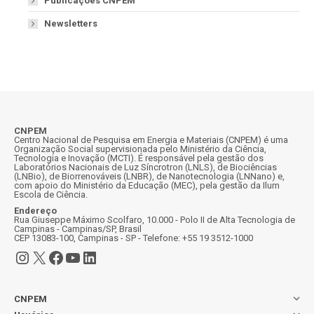
Publicações CNPEM
Newsletters
CNPEM
Centro Nacional de Pesquisa em Energia e Materiais (CNPEM) é uma
Organização Social supervisionada pelo Ministério da Ciência,
Tecnologia e Inovação (MCTI). É responsável pela gestão dos
Laboratórios Nacionais de Luz Síncrotron (LNLS), de Biociências
(LNBio), de Biorrenováveis (LNBR), de Nanotecnologia (LNNano) e,
com apoio do Ministério da Educação (MEC), pela gestão da Ilum
Escola de Ciência.
Endereço
Rua Giuseppe Máximo Scolfaro, 10.000 - Polo II de Alta Tecnologia de
Campinas - Campinas/SP, Brasil
CEP 13083-100, Campinas - SP - Telefone: +55 19 3512-1000
Instagram
X
Facebook
Youtube
LinkedIn
CNPEM