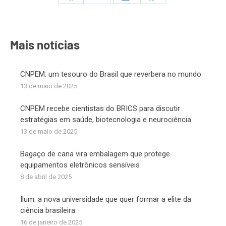
Share
Share
Share
Share
on
on
on
on
Facebook
X
LinkedIn
WhatsApp
Mais notícias
CNPEM: um tesouro do Brasil que reverbera no mundo
13 de maio de 2025
CNPEM recebe cientistas do BRICS para discutir
estratégias em saúde, biotecnologia e neurociência
13 de maio de 2025
Bagaço de cana vira embalagem que protege
equipamentos eletrônicos sensíveis
8 de abril de 2025
Ilum: a nova universidade que quer formar a elite da
ciência brasileira
16 de janeiro de 2025