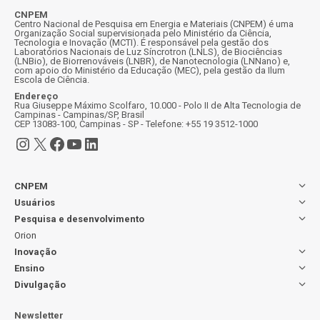
CNPEM
Centro Nacional de Pesquisa em Energia e Materiais (CNPEM) é uma
Organização Social supervisionada pelo Ministério da Ciência,
Tecnologia e Inovação (MCTI). É responsável pela gestão dos
Laboratórios Nacionais de Luz Síncrotron (LNLS), de Biociências
(LNBio), de Biorrenováveis (LNBR), de Nanotecnologia (LNNano) e,
com apoio do Ministério da Educação (MEC), pela gestão da Ilum
Escola de Ciência.
Endereço
Rua Giuseppe Máximo Scolfaro, 10.000 - Polo II de Alta Tecnologia de
Campinas - Campinas/SP, Brasil
CEP 13083-100, Campinas - SP - Telefone: +55 19 3512-1000
Instagram
X
Facebook
Youtube
LinkedIn
CNPEM
Usuários
Pesquisa e desenvolvimento
Orion
Inovação
Ensino
Divulgação
Newsletter