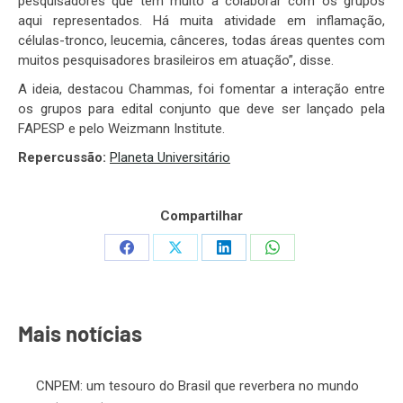
pesquisadores que têm muito a colaborar com os grupos
aqui representados. Há muita atividade em inflamação,
células-tronco, leucemia, cânceres, todas áreas quentes com
muitos pesquisadores brasileiros em atuação”, disse.
A ideia, destacou Chammas, foi fomentar a interação entre
os grupos para edital conjunto que deve ser lançado pela
FAPESP e pelo Weizmann Institute.
Repercussão:
Planeta Universitário
Compartilhar
Share
Share
Share
Share
on
on
on
on
Facebook
X
LinkedIn
WhatsApp
Mais notícias
CNPEM: um tesouro do Brasil que reverbera no mundo