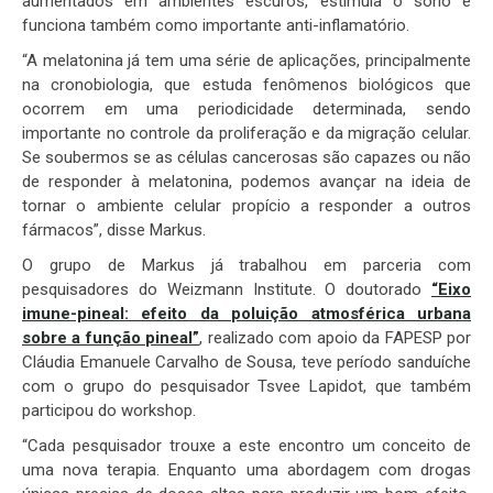
aumentados em ambientes escuros, estimula o sono e
funciona também como importante anti-inflamatório.
“A melatonina já tem uma série de aplicações, principalmente
na cronobiologia, que estuda fenômenos biológicos que
ocorrem em uma periodicidade determinada, sendo
importante no controle da proliferação e da migração celular.
Se soubermos se as células cancerosas são capazes ou não
de responder à melatonina, podemos avançar na ideia de
tornar o ambiente celular propício a responder a outros
fármacos”, disse Markus.
O grupo de Markus já trabalhou em parceria com
pesquisadores do Weizmann Institute. O doutorado
“Eixo
imune-pineal: efeito da poluição atmosférica urbana
sobre a função pineal”
, realizado com apoio da FAPESP por
Cláudia Emanuele Carvalho de Sousa, teve período sanduíche
com o grupo do pesquisador Tsvee Lapidot, que também
participou do workshop.
“Cada pesquisador trouxe a este encontro um conceito de
uma nova terapia. Enquanto uma abordagem com drogas