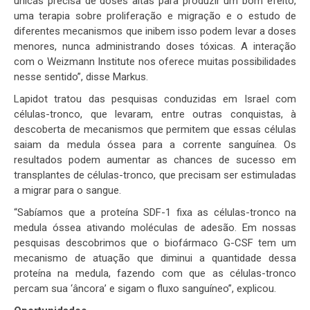
únicas precisa de doses altas para produzir um bom efeito,
uma terapia sobre proliferação e migração e o estudo de
diferentes mecanismos que inibem isso podem levar a doses
menores, nunca administrando doses tóxicas. A interação
com o Weizmann Institute nos oferece muitas possibilidades
nesse sentido”, disse Markus.
Lapidot tratou das pesquisas conduzidas em Israel com
células-tronco, que levaram, entre outras conquistas, à
descoberta de mecanismos que permitem que essas células
saiam da medula óssea para a corrente sanguínea. Os
resultados podem aumentar as chances de sucesso em
transplantes de células-tronco, que precisam ser estimuladas
a migrar para o sangue.
“Sabíamos que a proteína SDF-1 fixa as células-tronco na
medula óssea ativando moléculas de adesão. Em nossas
pesquisas descobrimos que o biofármaco G-CSF tem um
mecanismo de atuação que diminui a quantidade dessa
proteína na medula, fazendo com que as células-tronco
percam sua ‘âncora’ e sigam o fluxo sanguíneo”, explicou.