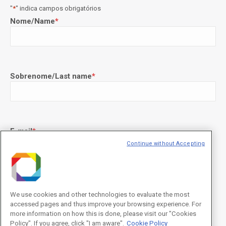
"
*
" indica campos obrigatórios
Nome/Name
*
Sobrenome/Last name
*
E-mail
*
Continue without Accepting
Declaração de consentimento
*
Concordo com os termos de uso descritos na
Política de
We use cookies and other technologies to evaluate the most
Privacidade
/I agree to the terms of use described in the
Privacy
accessed pages and thus improve your browsing experience. For
Policy
.
more information on how this is done, please visit our "Cookies
Policy". If you agree, click "I am aware".
Cookie Policy