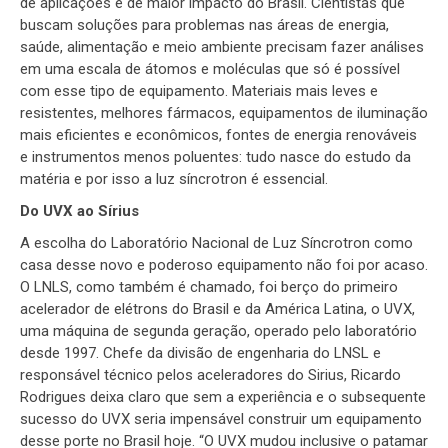
de aplicações e de maior impacto do Brasil. Cientistas que
buscam soluções para problemas nas áreas de energia,
saúde, alimentação e meio ambiente precisam fazer análises
em uma escala de átomos e moléculas que só é possível
com esse tipo de equipamento. Materiais mais leves e
resistentes, melhores fármacos, equipamentos de iluminação
mais eficientes e econômicos, fontes de energia renováveis
e instrumentos menos poluentes: tudo nasce do estudo da
matéria e por isso a luz síncrotron é essencial.
Do UVX ao Sírius
A escolha do Laboratório Nacional de Luz Síncrotron como
casa desse novo e poderoso equipamento não foi por acaso.
O LNLS, como também é chamado, foi berço do primeiro
acelerador de elétrons do Brasil e da América Latina, o UVX,
uma máquina de segunda geração, operado pelo laboratório
desde 1997. Chefe da divisão de engenharia do LNSL e
responsável técnico pelos aceleradores do Sirius, Ricardo
Rodrigues deixa claro que sem a experiência e o subsequente
sucesso do UVX seria impensável construir um equipamento
desse porte no Brasil hoje. “O UVX mudou inclusive o patamar