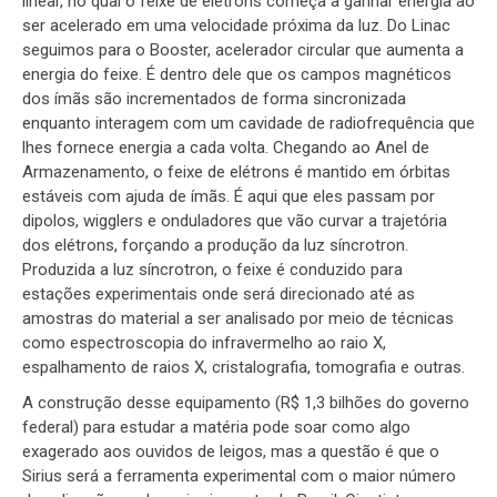
linear, no qual o feixe de elétrons começa a ganhar energia ao
ser acelerado em uma velocidade próxima da luz. Do Linac
seguimos para o Booster, acelerador circular que aumenta a
energia do feixe. É dentro dele que os campos magnéticos
dos ímãs são incrementados de forma sincronizada
enquanto interagem com um cavidade de radiofrequência que
lhes fornece energia a cada volta. Chegando ao Anel de
Armazenamento, o feixe de elétrons é mantido em órbitas
estáveis com ajuda de ímãs. É aqui que eles passam por
dipolos, wigglers e onduladores que vão curvar a trajetória
dos elétrons, forçando a produção da luz síncrotron.
Produzida a luz síncrotron, o feixe é conduzido para
estações experimentais onde será direcionado até as
amostras do material a ser analisado por meio de técnicas
como espectroscopia do infravermelho ao raio X,
espalhamento de raios X, cristalografia, tomografia e outras.
A construção desse equipamento (R$ 1,3 bilhões do governo
federal) para estudar a matéria pode soar como algo
exagerado aos ouvidos de leigos, mas a questão é que o
Sirius será a ferramenta experimental com o maior número