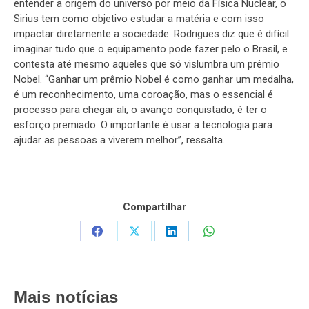
entender a origem do universo por meio da Física Nuclear, o
Sirius tem como objetivo estudar a matéria e com isso
impactar diretamente a sociedade. Rodrigues diz que é difícil
imaginar tudo que o equipamento pode fazer pelo o Brasil, e
contesta até mesmo aqueles que só vislumbra um prêmio
Nobel. “Ganhar um prêmio Nobel é como ganhar um medalha,
é um reconhecimento, uma coroação, mas o essencial é
processo para chegar ali, o avanço conquistado, é ter o
esforço premiado. O importante é usar a tecnologia para
ajudar as pessoas a viverem melhor”, ressalta.
Compartilhar
Share
Share
Share
Share
on
on
on
on
Facebook
X
LinkedIn
WhatsApp
Mais notícias