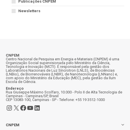
Publicações CNPEM
Newsletters
CNPEM
Centro Nacional de Pesquisa em Energia e Materiais (CNPEM) é uma
Organização Social supervisionada pelo Ministério da Ciência,
Tecnologia e Inovação (MCTI). É responsável pela gestão dos
Laboratórios Nacionais de Luz Síncrotron (LNLS), de Biociências
(LNBio), de Biorrenováveis (LNBR), de Nanotecnologia (LNNano) e,
com apoio do Ministério da Educação (MEC), pela gestão da Ilum
Escola de Ciência.
Endereço
Rua Giuseppe Máximo Scolfaro, 10.000 - Polo II de Alta Tecnologia de
Campinas - Campinas/SP, Brasil
CEP 13083-100, Campinas - SP - Telefone: +55 19 3512-1000
Instagram
X
Facebook
Youtube
LinkedIn
CNPEM