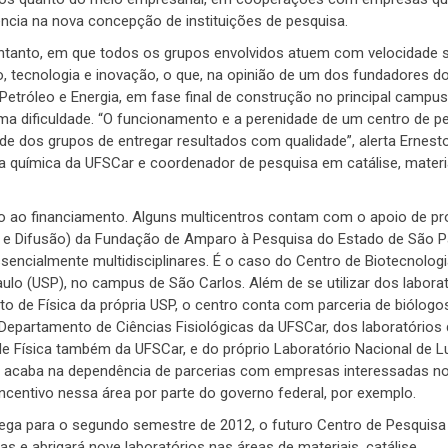
ncia na nova concepção de instituições de pesquisa.
entanto, em que todos os grupos envolvidos atuem com velocidade s
, tecnologia e inovação, o que, na opinião de um dos fundadores d
Petróleo e Energia, em fase final de construção no principal campus
uma dificuldade. “O funcionamento e a perenidade de um centro de p
de dos grupos de entregar resultados com qualidade”, alerta Ernesto
 química da UFSCar e coordenador de pesquisa em catálise, materi
o ao financiamento. Alguns multicentros contam com o apoio de p
 e Difusão) da Fundação de Amparo à Pesquisa do Estado de São P
encialmente multidisciplinares. É o caso do Centro de Biotecnolog
ulo (USP), no campus de São Carlos. Além de se utilizar dos labora
tuto de Física da própria USP, o centro conta com parceria de biólogo
epartamento de Ciências Fisiológicas da UFSCar, dos laboratórios
e Física também da UFSCar, e do próprio Laboratório Nacional de L
 acaba na dependência de parcerias com empresas interessadas no
centivo nessa área por parte do governo federal, por exemplo.
rega para o segundo semestre de 2012, o futuro Centro de Pesquis
 e abrigará nove laboratórios nas áreas de materiais, catálise,