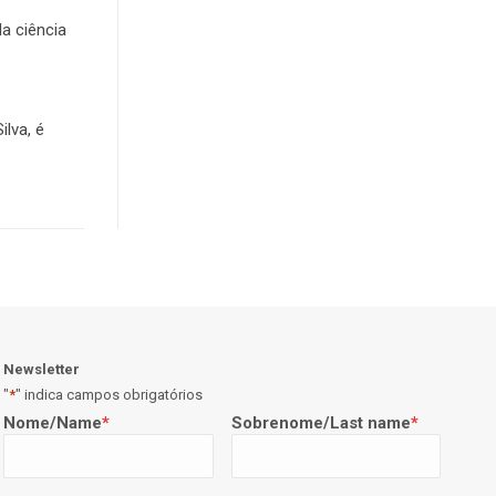
da ciência
lva, é
Newsletter
"
*
" indica campos obrigatórios
Nome/Name
*
Sobrenome/Last name
*