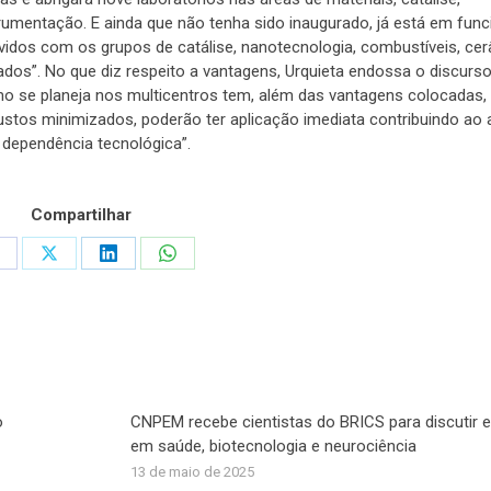
strumentação. E ainda que não tenha sido inaugurado, já está em fun
vidos com os grupos de catálise, nanotecnologia, combustíveis, ce
ados”. No que diz respeito a vantagens, Urquieta endossa o discurs
o se planeja nos multicentros tem, além das vantagens colocadas,
tos minimizados, poderão ter aplicação imediata contribuindo ao
 dependência tecnológica”.
Compartilhar
hare
Share
Share
Share
n
on
on
on
acebook
X
LinkedIn
WhatsApp
o
CNPEM recebe cientistas do BRICS para discutir e
em saúde, biotecnologia e neurociência
13 de maio de 2025