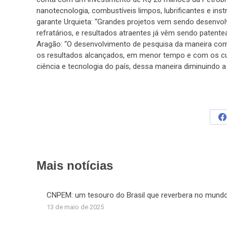
nanotecnologia, combustíveis limpos, lubrificantes e in
garante Urquieta: “Grandes projetos vem sendo desenvol
refratários, e resultados atraentes já vêm sendo patente
Aragão: “O desenvolvimento de pesquisa da maneira com
os resultados alcançados, em menor tempo e com os cus
ciência e tecnologia do país, dessa maneira diminuindo a
S
o
F
Mais notícias
CNPEM: um tesouro do Brasil que reverbera no mund
13 de maio de 2025