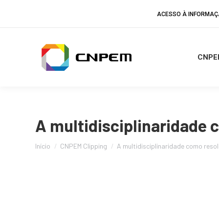
ACESSO À INFORMA
CNPE
A multidisciplinaridade 
Você está aqui:
Início
CNPEM Clipping
A multidisciplinaridade como res