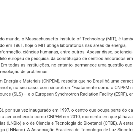
 do mundo, o Massachussetts Institute of Technology (MIT), é ta
o em 1861, hoje o MIT abriga laboratórios nas áreas de energia,
 informação, ciências humanas, entre outros. Apesar disso, potenciai
delo europeu de pesquisa, da constituição de centros ancorados em
r. Em todas as instituições, no entanto, permanece uma questão que
r resolução de problemas.
 Energia e Materiais (CNPEM), ressalta que no Brasil há uma caract
etanol e, no seu caso, com síncrotron. “Exatamente como o CNPEM n
urce (SLS) – e o European Synchrotron Radiation Facility (ESRF), e
S), por sua vez inaugurado em 1997, o centro que ocupa parte do 
ou a ser conhecido como CNPEM em 2010, momento em que já havi
ias (LNBio) e o de Ciência e Tecnologia do Bioetanol (CTBE). A estes
ia (LNNano). A Associação Brasileira de Tecnologia de Luz Síncotr