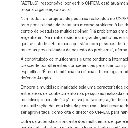
(ABTLuS), responsável por gerir o CNPEM, está atual
própria organização social.
Nem todos os projetos de pesquisa realizados no CNPEM 
ter a possibilidade de tratar um mesmo problema à luz de
centro de pesquisas multidisciplinar. “Há problemas em 
engenharia… Na minha visão é um grande ganho ter, e
que se estude determinada questão com pessoas de fo
muito as possibilidades de solução do problema”, afirma.
A constituição de multicentros é uma tendência interna
crescente por diferentes competências para lidar com 
específica. “É uma tendência da ciência e tecnologia mo
defende Aragão.
Embora a multidisciplinaridade seja uma característica
entre áreas de conhecimento nas pesquisas realizadas n
multidisciplinaridade é a já pressuposta integração de c
e na utilização de uma linha de pesquisa – inicialmente 
ser aproveitada, como cita o diretor do CNPEM, para nan
Outra característica marcante dos multicentros é que el
geralmente abertos a usuários externos, tanto acadêm