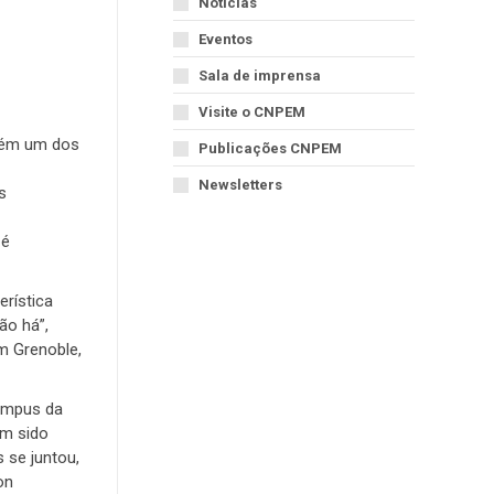
Notícias
Eventos
Sala de imprensa
Visite o CNPEM
mbém um dos
Publicações CNPEM
Newsletters
s
 é
erística
ão há”,
m Grenoble,
campus da
am sido
 se juntou,
on