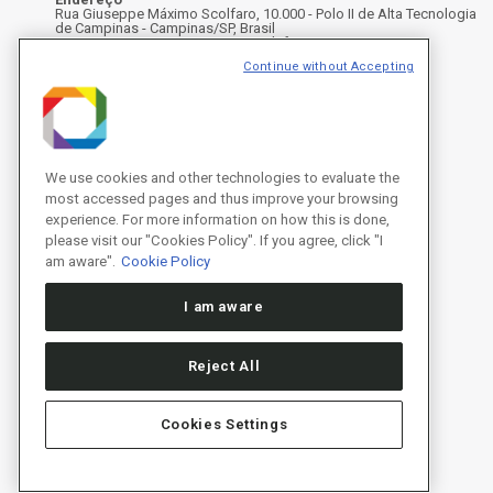
Rua Giuseppe Máximo Scolfaro, 10.000 - Polo II de Alta Tecnologia
de Campinas - Campinas/SP, Brasil
CEP 13083-100, Campinas - SP - Telefone: +55 19 3512-1000
Instagram
X
Facebook
Youtube
LinkedIn
Continue without Accepting
We use cookies and other technologies to evaluate the
most accessed pages and thus improve your browsing
experience. For more information on how this is done,
please visit our "Cookies Policy". If you agree, click "I
am aware".
Cookie Policy
I am aware
Reject All
Cookies Settings