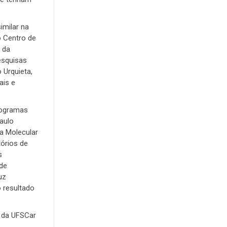
imilar na
o Centro de
 da
esquisas
 Urquieta,
ais e
rogramas
aulo
ia Molecular
tórios de
s
 de
uz
 resultado
a da UFSCar