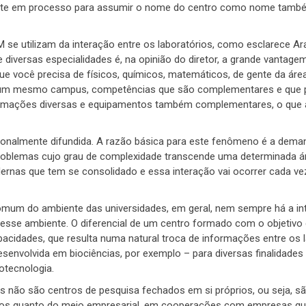
mente em processo para assumir o nome do centro como nome tamb
se utilizam da interação entre os laboratórios, como esclarece A
 diversas especialidades é, na opinião do diretor, a grande vantag
que você precisa de físicos, químicos, matemáticos, de gente da áre
m um mesmo campus, competências que são complementares e que
rmações diversas e equipamentos também complementares, o que 
cionalmente difundida. A razão básica para este fenômeno é a dema
problemas cujo grau de complexidade transcende uma determinada á
dernas que tem se consolidado e essa interação vai ocorrer cada ve
 comum do ambiente das universidades, em geral, nem sempre há a in
esse ambiente. O diferencial de um centro formado com o objetivo
apacidades, que resulta numa natural troca de informações entre os 
desenvolvida em biociências, por exemplo – para diversas finalidade
otecnologia.
es não são centros de pesquisa fechados em si próprios, ou seja, s
icos quanto do meio empresarial, em cooperações com empresas q