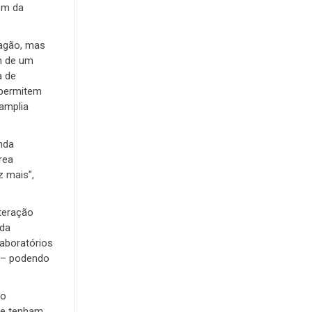
ém da
ragão, mas
em de um
a de
 permitem
amplia
nda
rea
z mais”,
teração
 da
laboratórios
s – podendo
ão
ue tenham