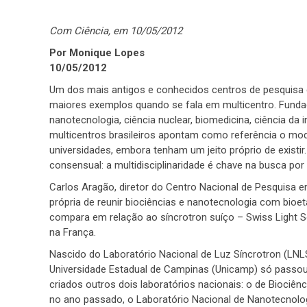
Com Ciência, em 10/05/2012
Por Monique Lopes
10/05/2012
Um dos mais antigos e conhecidos centros de pesquisa
maiores exemplos quando se fala em multicentro. Fundad
nanotecnologia, ciência nuclear, biomedicina, ciência da
multicentros brasileiros apontam como referência o mo
universidades, embora tenham um jeito próprio de existi
consensual: a multidisciplinaridade é chave na busca po
Carlos Aragão, diretor do Centro Nacional de Pesquisa em
própria de reunir biociências e nanotecnologia com bio
compara em relação ao síncrotron suíço – Swiss Light So
na França.
Nascido do Laboratório Nacional de Luz Síncrotron (LNL
Universidade Estadual de Campinas (Unicamp) só pass
criados outros dois laboratórios nacionais: o de Biociênc
no ano passado, o Laboratório Nacional de Nanotecnolog