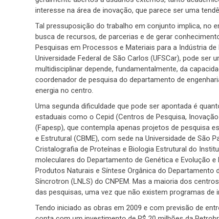
interesse na área de inovação, que parece ser uma tendê
Tal pressuposição do trabalho em conjunto implica, no 
busca de recursos, de parcerias e de gerar conhecimento
Pesquisas em Processos e Materiais para a Indústria de 
Universidade Federal de São Carlos (UFSCar), pode ser 
multidisciplinar depende, fundamentalmente, da capacida
coordenador de pesquisa do departamento de engenharia
energia no centro.
Uma segunda dificuldade que pode ser apontada é quant
estaduais como o Cepid (Centros de Pesquisa, Inovação
(Fapesp), que contempla apenas projetos de pesquisa ess
e Estrutural (CBME), com sede na Universidade de São Pa
Cristalografia de Proteínas e Biologia Estrutural do Insti
moleculares do Departamento de Genética e Evolução e D
Produtos Naturais e Síntese Orgânica do Departamento d
Síncrotron (LNLS) do CNPEM. Mas a maioria dos centros
das pesquisas, uma vez que não existem programas de in
Tendo iniciado as obras em 2009 e com previsão de ent
conta com um investimento de R$ 20 milhões da Petrobras