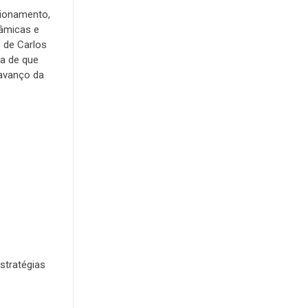
cionamento,
râmicas e
o de Carlos
 a de que
 avanço da
stratégias