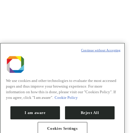
Política de Privacidade/Privacy Policy
t
T
Continue without Accepting
We use cookies and other technologies to evaluate the most accessed
pages and thus improve your browsing experience. For more
information on how this is done, please visit our "Cookies Policy". If
you agree, click "I am aware".
Cookie Policy
I am aware
Reject All
Cookies Settings