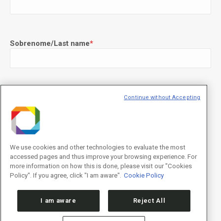
Sobrenome/Last name
*
E-mail
*
Continue without Accepting
We use cookies and other technologies to evaluate the most
Declaração de consentimento
*
accessed pages and thus improve your browsing experience. For
Concordo com os termos de uso descritos na
Política de
Privacidade
/I agree to the terms of use described in the
Privacy
more information on how this is done, please visit our "Cookies
Policy
.
Policy". If you agree, click "I am aware".
Cookie Policy
I am aware
Reject All