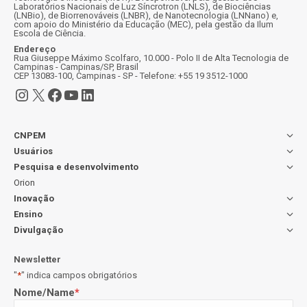
Laboratórios Nacionais de Luz Síncrotron (LNLS), de Biociências
(LNBio), de Biorrenováveis (LNBR), de Nanotecnologia (LNNano) e,
com apoio do Ministério da Educação (MEC), pela gestão da Ilum
Escola de Ciência.
Endereço
Rua Giuseppe Máximo Scolfaro, 10.000 - Polo II de Alta Tecnologia de
Campinas - Campinas/SP, Brasil
CEP 13083-100, Campinas - SP - Telefone: +55 19 3512-1000
Instagram
X
Facebook
Youtube
LinkedIn
CNPEM
Usuários
Pesquisa e desenvolvimento
Orion
Inovação
Ensino
Divulgação
Newsletter
"
*
" indica campos obrigatórios
Nome/Name
*