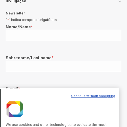
Divulgação
Newsletter
"
*
" indica campos obrigatórios
Nome/Name
*
Sobrenome/Last name
*
E-mail
*
Continue without Accepting
Declaração de consentimento
*
Concordo com os termos de uso descritos na
Política de
We use cookies and other technologies to evaluate the most