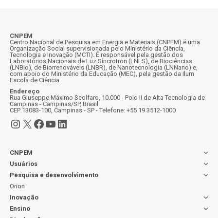
CNPEM
Centro Nacional de Pesquisa em Energia e Materiais (CNPEM) é uma
Organização Social supervisionada pelo Ministério da Ciência,
Tecnologia e Inovação (MCTI). É responsável pela gestão dos
Laboratórios Nacionais de Luz Síncrotron (LNLS), de Biociências
(LNBio), de Biorrenováveis (LNBR), de Nanotecnologia (LNNano) e,
com apoio do Ministério da Educação (MEC), pela gestão da Ilum
Escola de Ciência.
Endereço
Rua Giuseppe Máximo Scolfaro, 10.000 - Polo II de Alta Tecnologia de
Campinas - Campinas/SP, Brasil
CEP 13083-100, Campinas - SP - Telefone: +55 19 3512-1000
Instagram
X
Facebook
Youtube
LinkedIn
CNPEM
Usuários
Pesquisa e desenvolvimento
Orion
Inovação
Ensino