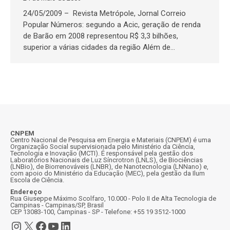
24/05/2009 – Revista Metrópole, Jornal Correio
Popular Números: segundo a Acic, geração de renda
de Barão em 2008 representou R$ 3,3 bilhões,
superior a várias cidades da região Além de…
CNPEM
Centro Nacional de Pesquisa em Energia e Materiais (CNPEM) é uma
Organização Social supervisionada pelo Ministério da Ciência,
Tecnologia e Inovação (MCTI). É responsável pela gestão dos
Laboratórios Nacionais de Luz Síncrotron (LNLS), de Biociências
(LNBio), de Biorrenováveis (LNBR), de Nanotecnologia (LNNano) e,
com apoio do Ministério da Educação (MEC), pela gestão da Ilum
Escola de Ciência.
Endereço
Rua Giuseppe Máximo Scolfaro, 10.000 - Polo II de Alta Tecnologia de
Campinas - Campinas/SP, Brasil
CEP 13083-100, Campinas - SP - Telefone: +55 19 3512-1000
Instagram
X
Facebook
Youtube
LinkedIn