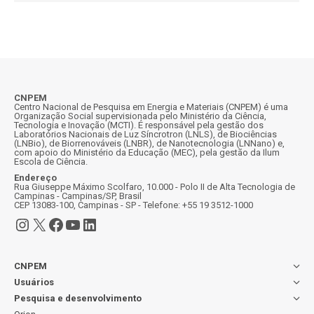
CNPEM
Centro Nacional de Pesquisa em Energia e Materiais (CNPEM) é uma
Organização Social supervisionada pelo Ministério da Ciência,
Tecnologia e Inovação (MCTI). É responsável pela gestão dos
Laboratórios Nacionais de Luz Síncrotron (LNLS), de Biociências
(LNBio), de Biorrenováveis (LNBR), de Nanotecnologia (LNNano) e,
com apoio do Ministério da Educação (MEC), pela gestão da Ilum
Escola de Ciência.
Endereço
Rua Giuseppe Máximo Scolfaro, 10.000 - Polo II de Alta Tecnologia de
Campinas - Campinas/SP, Brasil
CEP 13083-100, Campinas - SP - Telefone: +55 19 3512-1000
Instagram
X
Facebook
Youtube
LinkedIn
CNPEM
Usuários
Pesquisa e desenvolvimento