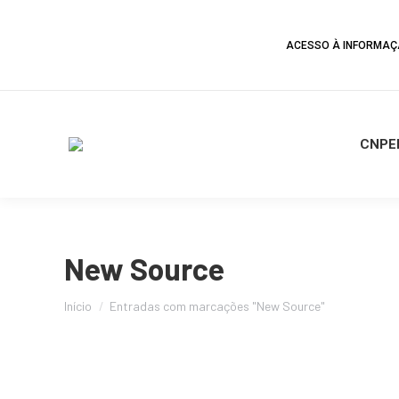
ACESSO À INFORMA
CNPE
New Source
Você está aqui:
Início
Entradas com marcações "New Source"