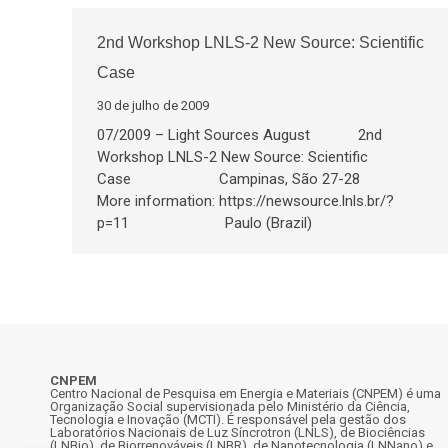
2nd Workshop LNLS-2 New Source: Scientific
Case
30 de julho de 2009
07/2009 – Light Sources August 2nd
Workshop LNLS-2 New Source: Scientific
Case Campinas, São 27-28
More information: https://newsource.lnls.br/?
p=11 Paulo (Brazil)
CNPEM
Centro Nacional de Pesquisa em Energia e Materiais (CNPEM) é uma
Organização Social supervisionada pelo Ministério da Ciência,
Tecnologia e Inovação (MCTI). É responsável pela gestão dos
Laboratórios Nacionais de Luz Síncrotron (LNLS), de Biociências
(LNBio), de Biorrenováveis (LNBR), de Nanotecnologia (LNNano) e,