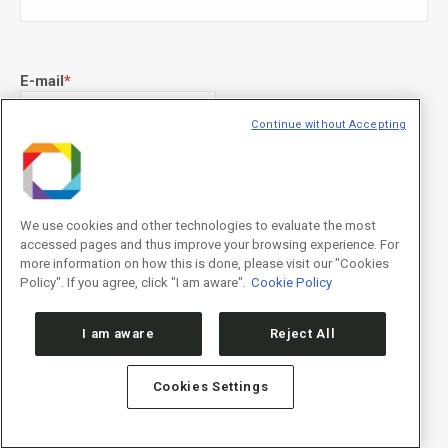
E-mail
*
Continue without Accepting
Declaração de consentimento
*
Concordo com os termos de uso descritos na
Política de
Privacidade
/I agree to the terms of use described in the
Privacy
We use cookies and other technologies to evaluate the most
Policy
.
accessed pages and thus improve your browsing experience. For
more information on how this is done, please visit our "Cookies
Policy". If you agree, click "I am aware".
Cookie Policy
I am aware
Reject All
Cookies Settings
Política de Privacidade/Privacy Policy