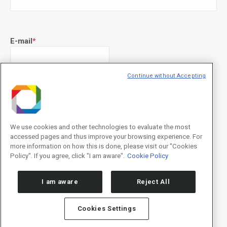
E-mail
*
Continue without Accepting
Declaração de consentimento
*
Concordo com os termos de uso descritos na
Política de
Privacidade
/I agree to the terms of use described in the
Privacy
Policy
.
We use cookies and other technologies to evaluate the most
accessed pages and thus improve your browsing experience. For
more information on how this is done, please visit our "Cookies
Policy". If you agree, click "I am aware".
Cookie Policy
I am aware
Reject All
Cookies Settings