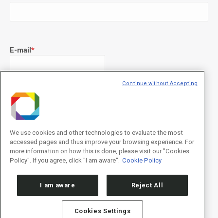
E-mail
*
Continue without Accepting
Declaração de consentimento
*
Concordo com os termos de uso descritos na
Política de
Privacidade
/I agree to the terms of use described in the
Privacy
Policy
.
We use cookies and other technologies to evaluate the most
accessed pages and thus improve your browsing experience. For
more information on how this is done, please visit our "Cookies
Policy". If you agree, click "I am aware".
Cookie Policy
I am aware
Reject All
Cookies Settings