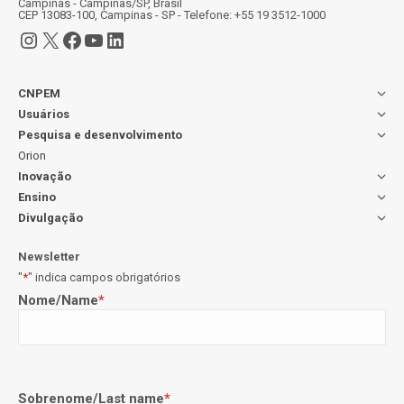
Campinas - Campinas/SP, Brasil
CEP 13083-100, Campinas - SP - Telefone: +55 19 3512-1000
Instagram
X
Facebook
Youtube
LinkedIn
CNPEM
Usuários
Pesquisa e desenvolvimento
Orion
Inovação
Ensino
Divulgação
Newsletter
"
*
" indica campos obrigatórios
Nome/Name
*
Sobrenome/Last name
*