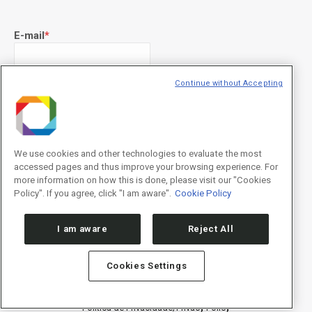
E-mail
*
Continue without Accepting
Declaração de consentimento
*
Concordo com os termos de uso descritos na
Política de
Privacidade
/I agree to the terms of use described in the
Privacy
Policy
.
We use cookies and other technologies to evaluate the most
accessed pages and thus improve your browsing experience. For
more information on how this is done, please visit our "Cookies
Policy". If you agree, click "I am aware".
Cookie Policy
I am aware
Reject All
Cookies Settings
Política de Privacidade/Privacy Policy