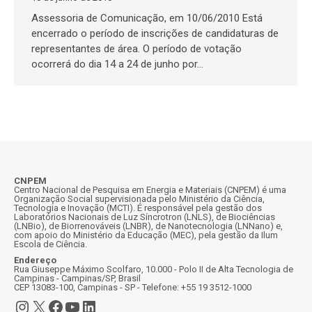
Assessoria de Comunicação, em 10/06/2010 Está
encerrado o período de inscrições de candidaturas de
representantes de área. O período de votação
ocorrerá do dia 14 a 24 de junho por…
CNPEM
Centro Nacional de Pesquisa em Energia e Materiais (CNPEM) é uma
Organização Social supervisionada pelo Ministério da Ciência,
Tecnologia e Inovação (MCTI). É responsável pela gestão dos
Laboratórios Nacionais de Luz Síncrotron (LNLS), de Biociências
(LNBio), de Biorrenováveis (LNBR), de Nanotecnologia (LNNano) e,
com apoio do Ministério da Educação (MEC), pela gestão da Ilum
Escola de Ciência.
Endereço
Rua Giuseppe Máximo Scolfaro, 10.000 - Polo II de Alta Tecnologia de
Campinas - Campinas/SP, Brasil
CEP 13083-100, Campinas - SP - Telefone: +55 19 3512-1000
Instagram
X
Facebook
Youtube
LinkedIn