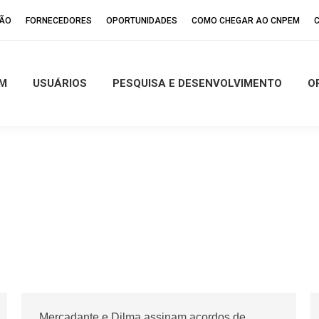
ÇÃO
FORNECEDORES
OPORTUNIDADES
COMO CHEGAR AO CNPEM
M
USUÁRIOS
PESQUISA E DESENVOLVIMENTO
O
Mercadante e Dilma assinam acordos de