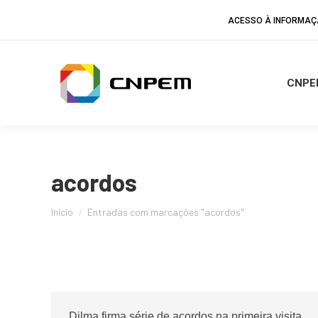
ACESSO À INFORMA
CNPE
acordos
Você está aqui:
Início
Entradas com marcações "acordos"
Dilma firma série de acordos na primeira visita