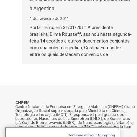
à Argentina
1 de fevereiro de 2011
Portal Terra, em 31/01/2011 A presidente
brasileira, Dilma Rousseff, assinou nesta segunda-
feira 14 acordos e outros documentos conjuntos
com sua colega argentina, Cristina Fernández,
entre os quais destacam convênios de…
CNPEM
Centro Nacional de Pesquisa em Energia e Materiais (CNPEM) é uma
Organização Social supervisionada pelo Ministério da Ciência,
Tecnologia e Inovação (MCTI). É responsável pela gestão dos
Laboratórios Nacionais de Luz Síncrotron (LNLS), de Biociências
(LNBio), de Biorrenováveis (LNBR), de Nanotecnologia (LNNano) e,
com apoio do Ministério da Educação (MEC), pela gestão da Ilum
Escola de Ciência.
Continue without Accepting