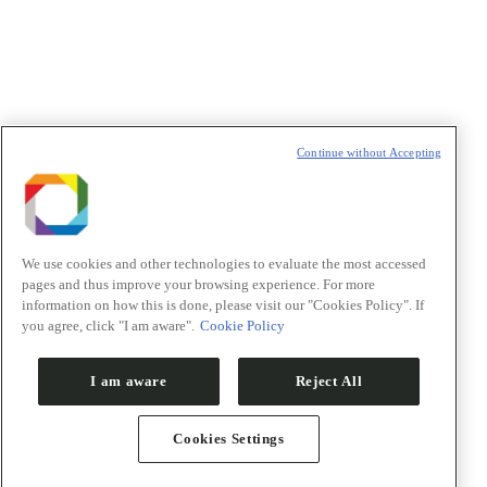
t
T
Continue without Accepting
We use cookies and other technologies to evaluate the most accessed
pages and thus improve your browsing experience. For more
information on how this is done, please visit our "Cookies Policy". If
you agree, click "I am aware".
Cookie Policy
I am aware
Reject All
Cookies Settings