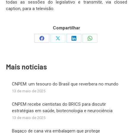
todas as sessões do legislativo e transmitir, via closed
caption, para a televisão.
Compartilhar
Share
Share
Share
Share
on
on
on
on
Facebook
X
LinkedIn
WhatsApp
Mais notícias
CNPEM: um tesouro do Brasil que reverbera no mundo
13 de maio de 2025
CNPEM recebe cientistas do BRICS para discutir
estratégias em saúde, biotecnologia e neurociência
13 de maio de 2025
Bagaço de cana vira embalagem que protege