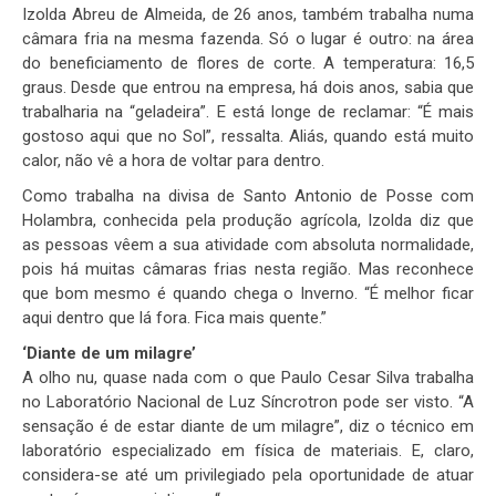
Izolda Abreu de Almeida, de 26 anos, também trabalha numa
câmara fria na mesma fazenda. Só o lugar é outro: na área
do beneficiamento de flores de corte. A temperatura: 16,5
graus. Desde que entrou na empresa, há dois anos, sabia que
trabalharia na “geladeira”. E está longe de reclamar: “É mais
gostoso aqui que no Sol”, ressalta. Aliás, quando está muito
calor, não vê a hora de voltar para dentro.
Como trabalha na divisa de Santo Antonio de Posse com
Holambra, conhecida pela produção agrícola, Izolda diz que
as pessoas vêem a sua atividade com absoluta normalidade,
pois há muitas câmaras frias nesta região. Mas reconhece
que bom mesmo é quando chega o Inverno. “É melhor ficar
aqui dentro que lá fora. Fica mais quente.”
‘Diante de um milagre’
A olho nu, quase nada com o que Paulo Cesar Silva trabalha
no Laboratório Nacional de Luz Síncrotron pode ser visto. “A
sensação é de estar diante de um milagre”, diz o técnico em
laboratório especializado em física de materiais. E, claro,
considera-se até um privilegiado pela oportunidade de atuar