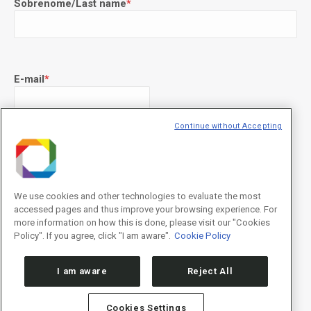
Sobrenome/Last name
*
E-mail
*
Continue without Accepting
Declaração de consentimento
*
Concordo com os termos de uso descritos na
Política de
Privacidade
/I agree to the terms of use described in the
Privacy
Policy
.
We use cookies and other technologies to evaluate the most
accessed pages and thus improve your browsing experience. For
more information on how this is done, please visit our "Cookies
Policy". If you agree, click "I am aware".
Cookie Policy
I am aware
Reject All
Cookies Settings