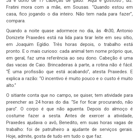
Já é dono de 17 cabeças de gado. “Aqui é gostoso”, diz.
Fratini mora com a mãe, em Sousas. “Quando estou em
casa, fico jogando o dia inteiro. Não tem nada para fazer”,
compara.
Quando a noite quase adormece no dia, às 4h30, Antonio
Donizete Praxedes está na lida para tirar leite em seu sítio,
em Joaquim Egídio. Três horas depois, o trabalho está
pronto. E o mais curioso: cada animal tem nome próprio que,
em geral, faz uma referência ao seu dono. Cabeção é uma
das vacas de Caio. Brincadeiras à parte, a rotina não é fácil.
“É uma profissão que está acabando”, atesta Praxedes. E
explica a razão: “O incentivo é muito pouco e o custo é muito
alto.”
O sitiante conta que no campo, se quiser, tem atividade para
preencher as 24 horas do dia. “Se for ficar procurando, não
paro”. O corpo é que não aguenta. Depois do almoço é
costume fazer a sesta. Antes de exercer a atividade,
Praxedes ajudava o avô, Benedito, em suas horas vagas de
trabalho: foi de patrulheiro a ajudante de serviços gerais.
Hoje, admite, gosta de tudo em tudo o que faz.