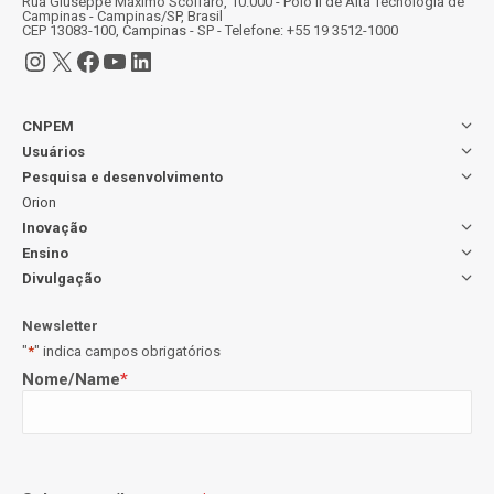
Rua Giuseppe Máximo Scolfaro, 10.000 - Polo II de Alta Tecnologia de
Campinas - Campinas/SP, Brasil
CEP 13083-100, Campinas - SP - Telefone: +55 19 3512-1000
Instagram
X
Facebook
Youtube
LinkedIn
CNPEM
Usuários
Pesquisa e desenvolvimento
Orion
Inovação
Ensino
Divulgação
Newsletter
"
*
" indica campos obrigatórios
Nome/Name
*