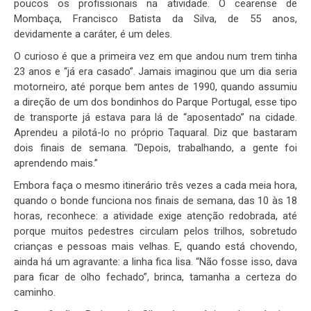
poucos os profissionais na atividade. O cearense de
Mombaça, Francisco Batista da Silva, de 55 anos,
devidamente a caráter, é um deles.
O curioso é que a primeira vez em que andou num trem tinha
23 anos e “já era casado”. Jamais imaginou que um dia seria
motorneiro, até porque bem antes de 1990, quando assumiu
a direção de um dos bondinhos do Parque Portugal, esse tipo
de transporte já estava para lá de “aposentado” na cidade.
Aprendeu a pilotá-lo no próprio Taquaral. Diz que bastaram
dois finais de semana. “Depois, trabalhando, a gente foi
aprendendo mais.”
Embora faça o mesmo itinerário três vezes a cada meia hora,
quando o bonde funciona nos finais de semana, das 10 às 18
horas, reconhece: a atividade exige atenção redobrada, até
porque muitos pedestres circulam pelos trilhos, sobretudo
crianças e pessoas mais velhas. E, quando está chovendo,
ainda há um agravante: a linha fica lisa. “Não fosse isso, dava
para ficar de olho fechado”, brinca, tamanha a certeza do
caminho.