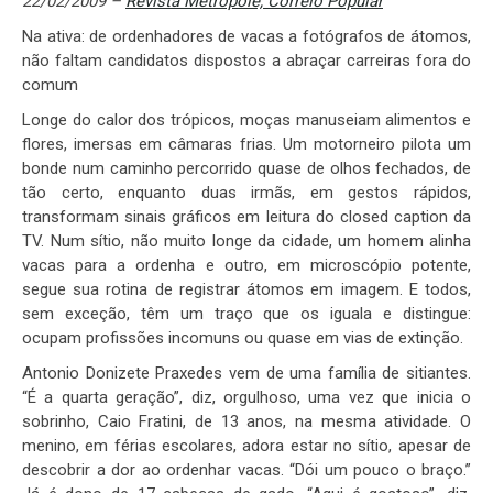
22/02/2009 –
Revista Metrópole, Correio Popular
Na ativa: de ordenhadores de vacas a fotógrafos de átomos,
não faltam candidatos dispostos a abraçar carreiras fora do
comum
Longe do calor dos trópicos, moças manuseiam alimentos e
flores, imersas em câmaras frias. Um motorneiro pilota um
bonde num caminho percorrido quase de olhos fechados, de
tão certo, enquanto duas irmãs, em gestos rápidos,
transformam sinais gráficos em leitura do closed caption da
TV. Num sítio, não muito longe da cidade, um homem alinha
vacas para a ordenha e outro, em microscópio potente,
segue sua rotina de registrar átomos em imagem. E todos,
sem exceção, têm um traço que os iguala e distingue:
ocupam profissões incomuns ou quase em vias de extinção.
Antonio Donizete Praxedes vem de uma família de sitiantes.
“É a quarta geração”, diz, orgulhoso, uma vez que inicia o
sobrinho, Caio Fratini, de 13 anos, na mesma atividade. O
menino, em férias escolares, adora estar no sítio, apesar de
descobrir a dor ao ordenhar vacas. “Dói um pouco o braço.”