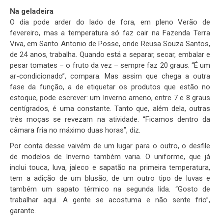
Na geladeira
O dia pode arder do lado de fora, em pleno Verão de
fevereiro, mas a temperatura só faz cair na Fazenda Terra
Viva, em Santo Antonio de Posse, onde Reusa Souza Santos,
de 24 anos, trabalha. Quando está a separar, secar, embalar e
pesar tomates – o fruto da vez – sempre faz 20 graus. “É um
ar-condicionado”, compara. Mas assim que chega a outra
fase da função, a de etiquetar os produtos que estão no
estoque, pode escrever: um Inverno ameno, entre 7 e 8 graus
centígrados, é uma constante. Tanto que, além dela, outras
três moças se revezam na atividade. “Ficamos dentro da
câmara fria no máximo duas horas”, diz.
Por conta desse vaivém de um lugar para o outro, o desfile
de modelos de Inverno também varia. O uniforme, que já
inclui touca, luva, jaleco e sapatão na primeira temperatura,
tem a adição de um blusão, de um outro tipo de luvas e
também um sapato térmico na segunda lida. “Gosto de
trabalhar aqui. A gente se acostuma e não sente frio”,
garante.