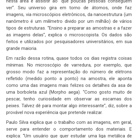
nesta área e assistir ao “que poucas pessoas conseguem
ver”. Seu universo gira em torno de átomos, onde faz
imagens, via microscópios eletrônicos, da nanoestrutura (um
nanômetro é um milímetro divido por um milhão) de vários
tipos de estruturas. “Ensino a preparar as amostras e a fazer
as imagens delas”, explica o microscopista. Os dados são
feitos e utilizados por pesquisadores universitários, em sua
grande maioria.
Em razão dessa rotina, quase todos os dias registra coisas
mínimas. No microscópio de varredura, por exemplo, que
grosso modo faz a representação do número de elétrons
refletido (medido ponto a ponto) na amostra, ele aponta
como uma das imagens mais felizes os detalhes da asa de
uma borboleta azul (Morpho aega). “Como gosto muito de
pescar, tenho curiosidade em observar as escamas dos
peixes. Talvez dê para montar algo interessante”, diz, sobre a
provável nova experiência que pretende realizar.
Paulo Silva explica que o trabalho com as imagens, em geral,
serve para entender o comportamento dos materiais. E
explica: “Um usuário que quer estudar uma liga metálica de