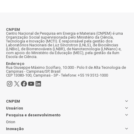
CNPEM
Centro Nacional de Pesquisa em Energia e Materiais (CNPEM) é uma
Organização Social supervisionada pelo Ministério da Ciência,
Tecnologia e Inovação (MCTI). É responsável pela gestão dos
Laboratórios Nacionais de Luz Síncrotron (LNLS), de Biociências
(LNBio), de Biorrenováveis (LNBR), de Nanotecnologia (LNNano) e,
com apoio do Ministério da Educação (MEC), pela gestão da Ilum
Escola de Ciência.
Endereço
Rua Giuseppe Máximo Scolfaro, 10.000 - Polo II de Alta Tecnologia de
Campinas - Campinas/SP, Brasil
CEP 13083-100, Campinas - SP - Telefone: +55 19 3512-1000
Instagram
X
Facebook
Youtube
LinkedIn
CNPEM
Usuários
Pesquisa e desenvolvimento
Orion
Inovação