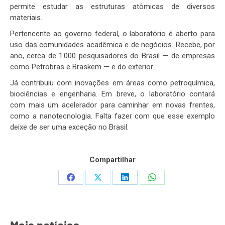
permite estudar as estruturas atômicas de diversos
materiais.
Pertencente ao governo federal, o laboratório é aberto para
uso das comunidades acadêmica e de negócios. Recebe, por
ano, cerca de 1 000 pesquisadores do Brasil — de empresas
como Petrobras e Braskem — e do exterior.
Já contribuiu com inovações em áreas como petroquímica,
biociências e engenharia. Em breve, o laboratório contará
com mais um acelerador para caminhar em novas frentes,
como a nanotecnologia. Falta fazer com que esse exemplo
deixe de ser uma exceção no Brasil.
Compartilhar
Share
Share
Share
Share
on
on
on
on
Facebook
X
LinkedIn
WhatsApp