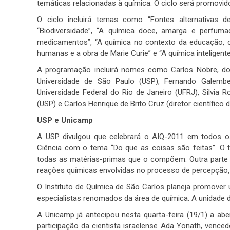
temáticas relacionadas à química. O ciclo será promovid
O ciclo incluirá temas como “Fontes alternativas de
“Biodiversidade”, “A química doce, amarga e perfum
medicamentos”, “A química no contexto da educação, ci
humanas e a obra de Marie Curie” e “A química inteligente
A programação incluirá nomes como Carlos Nobre, do I
Universidade de São Paulo (USP), Fernando Galembec
Universidade Federal do Rio de Janeiro (UFRJ), Silvia R
(USP) e Carlos Henrique de Brito Cruz (diretor científico
USP e Unicamp
A USP divulgou que celebrará o AIQ-2011 em todos o
Ciência com o tema “Do que as coisas são feitas”. O 
todas as matérias-primas que o compõem. Outra parte d
reações químicas envolvidas no processo de percepção
O Instituto de Química de São Carlos planeja promover
especialistas renomados da área de química. A unidade 
A Unicamp já antecipou nesta quarta-feira (19/1) a a
participação da cientista israelense Ada Yonath, vence