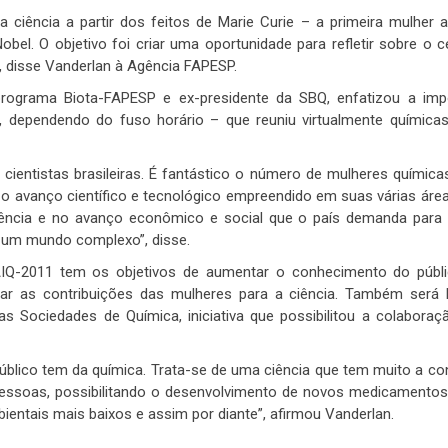
iência a partir dos feitos de Marie Curie – a primeira mulher a
el. O objetivo foi criar uma oportunidade para refletir sobre o c
, disse Vanderlan à Agência FAPESP.
ograma Biota-FAPESP e ex-presidente da SBQ, enfatizou a imp
, dependendo do fuso horário – que reuniu virtualmente química
ntistas brasileiras. É fantástico o número de mulheres químicas 
 o avanço científico e tecnológico empreendido em suas várias áre
iência e no avanço econômico e social que o país demanda para 
e um mundo complexo”, disse.
AIQ-2011 tem os objetivos de aumentar o conhecimento do públ
lçar as contribuições das mulheres para a ciência. Também será
 Sociedades de Química, iniciativa que possibilitou a colaboração
úblico tem da química. Trata-se de uma ciência que tem muito a co
essoas, possibilitando o desenvolvimento de novos medicamentos,
ientais mais baixos e assim por diante”, afirmou Vanderlan.