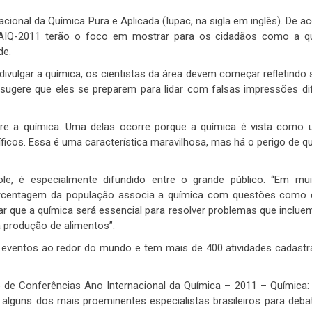
cional da Química Pura e Aplicada (Iupac, na sigla em inglês). De 
do AIQ-2011 terão o foco em mostrar para os cidadãos como a q
de.
 divulgar a química, os cientistas da área devem começar refletindo
sugere que eles se preparem para lidar com falsas impressões di
bre a química. Uma delas ocorre porque a química é vista como 
icos. Essa é uma característica maravilhosa, mas há o perigo de q
le, é especialmente difundido entre o grande público. “Em mui
porcentagem da população associa a química com questões como
ar que a química será essencial para resolver problemas que incluem
a produção de alimentos”.
eventos ao redor do mundo e tem mais de 400 atividades cadast
lo de Conferências Ano Internacional da Química – 2011 – Química:
alguns dos mais proeminentes especialistas brasileiros para debat