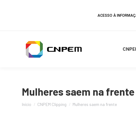
ACESSO À INFORMA
CNPE
Mulheres saem na frente
Você está aqui:
Início
CNPEM Clipping
Mulheres saem na frente