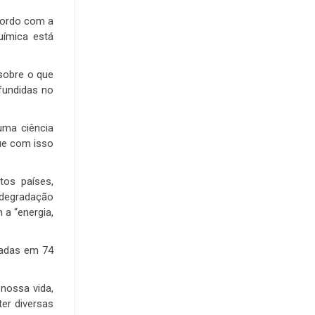
acordo com a
uímica está
 sobre o que
fundidas no
uma ciência
ue com isso
tos países,
 degradação
 a “energia,
radas em 74
 nossa vida,
er diversas