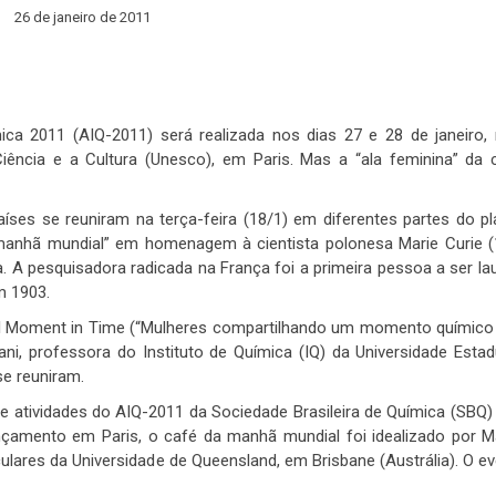
26 de janeiro de 2011
ica 2011 (AIQ-2011) será realizada nos dias 27 e 28 de janeiro,
ência e a Cultura (Unesco), em Paris. Mas a “ala feminina” da
ses se reuniram na terça-feira (18/1) em diferentes partes do pl
 manhã mundial” em homenagem à cientista polonesa Marie Curie (
 A pesquisadora radicada na França foi a primeira pessoa a ser la
m 1903.
cal Moment in Time (“Mulheres compartilhando um momento químico
ni, professora do Instituto de Química (IQ) da Universidade Estad
se reuniram.
 atividades do AIQ-2011 da Sociedade Brasileira de Química (SBQ)
lançamento em Paris, o café da manhã mundial foi idealizado por M
lares da Universidade de Queensland, em Brisbane (Austrália). O e