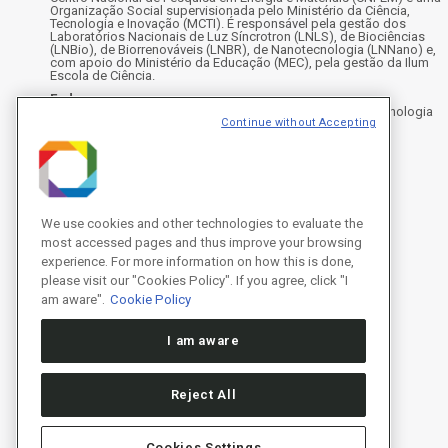
Organização Social supervisionada pelo Ministério da Ciência,
Tecnologia e Inovação (MCTI). É responsável pela gestão dos
Laboratórios Nacionais de Luz Síncrotron (LNLS), de Biociências
(LNBio), de Biorrenováveis (LNBR), de Nanotecnologia (LNNano) e,
com apoio do Ministério da Educação (MEC), pela gestão da Ilum
Escola de Ciência.
Endereço
Rua Giuseppe Máximo Scolfaro, 10.000 - Polo II de Alta Tecnologia
Continue without Accepting
de Campinas - Campinas/SP, Brasil
CEP 13083-100, Campinas - SP - Telefone: +55 19 3512-1000
Instagram
X
Facebook
Youtube
LinkedIn
We use cookies and other technologies to evaluate the
most accessed pages and thus improve your browsing
experience. For more information on how this is done,
please visit our "Cookies Policy". If you agree, click "I
am aware".
Cookie Policy
I am aware
Reject All
Cookies Settings