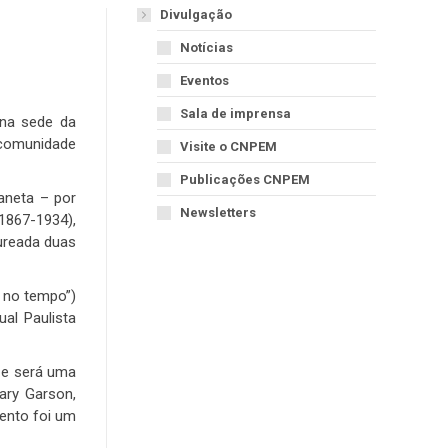
Divulgação
Notícias
Eventos
Sala de imprensa
 na sede da
 comunidade
Visite o CNPEM
Publicações CNPEM
aneta – por
Newsletters
1867-1934),
ureada duas
 no tempo”)
ual Paulista
 e será uma
ary Garson,
vento foi um