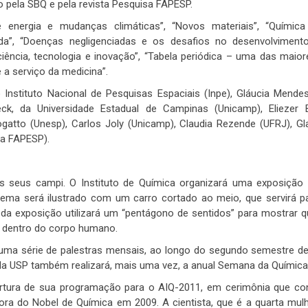
o pela SBQ e pela revista Pesquisa FAPESP.
 energia e mudanças climáticas”, “Novos materiais”, “Química 
ada”, “Doenças negligenciadas e os desafios no desenvolvimen
ência, tecnologia e inovação”, “Tabela periódica – uma das maior
 a serviço da medicina”.
nstituto Nacional de Pesquisas Espaciais (Inpe), Gláucia Mende
k, da Universidade Estadual de Campinas (Unicamp), Eliezer B
ogatto (Unesp), Carlos Joly (Unicamp), Claudia Rezende (UFRJ), Gl
 da FAPESP).
s seus campi. O Instituto de Química organizará uma exposição
tema será ilustrado com um carro cortado ao meio, que servirá p
a exposição utilizará um “pentágono de sentidos” para mostrar q
, dentro do corpo humano.
 uma série de palestras mensais, ao longo do segundo semestre d
da USP também realizará, mais uma vez, a anual Semana da Química
bertura de sua programação para o AIQ-2011, em cerimônia que c
dora do Nobel de Química em 2009. A cientista, que é a quarta mul