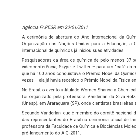
Agência FAPESP, em 20/01/2011
A cerimônia de abertura do Ano Internacional da Quím
Organização das Nações Unidas para a Educação, a Ci
internacional de químicos já iniciou suas atividades.
Pesquisadoras da área de química de pelo menos 37 paí
videoconferência, Skype e Twitter – para um “café da
que há 100 anos conquistava o Prêmio Nobel da Química.
vezes – ela já havia recebido o Prêmio Nobel da Física e
No Brasil, o evento intitulado Women Sharing a Chemi
foi organizado pela professora Vanderlan da Silva Bolza
(Unesp), em Araraquara (SP), onde cientistas brasileiras 
Segundo Vanderlan, que é membro do comitê nacional de
das representantes do Brasil na cerimônia oficial de 
professora da Faculdade de Química e Biociências Molecu
pré-lançamento do AIQ-2011.