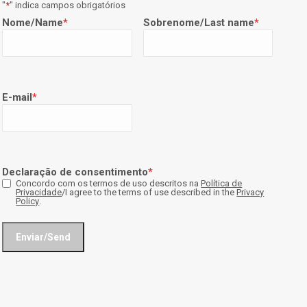
"
*
" indica campos obrigatórios
Nome/Name
*
Sobrenome/Last name
*
E-mail
*
Declaração de consentimento
*
Concordo com os termos de uso descritos na
Política de
Privacidade
/I agree to the terms of use described in the
Privacy
Policy
.