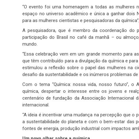
“O evento foi uma homenagem a todas as mulheres na c
espaço no universo acadêmico e única a ganhar dois Nob
para as mulheres cientistas e pesquisadoras da química”
A pesquisadora, que é membro da coordenação do pr
participação do Brasil no café da manhã – ou almoço
mundo.
“Essa celebração vem em um grande momento para as cie
que têm contribuído para a divulgação da química e para
estimulou a reflexão sobre o papel das mulheres na c
desafio da sustentabilidade e os inúmeros problemas d
Com o tema “Química: nossa vida, nosso futuro”, o 
química, despertar o interesse entre os jovens e rea
centenário de fundação da Associação Internacional das
internacional.
“A ideia é incentivar uma mudança na percepção que o p
a sustentabilidade do planeta e com o bem-estar das p
fontes de energia, produção industrial com impactos amb
Um novo olhar sobre a química