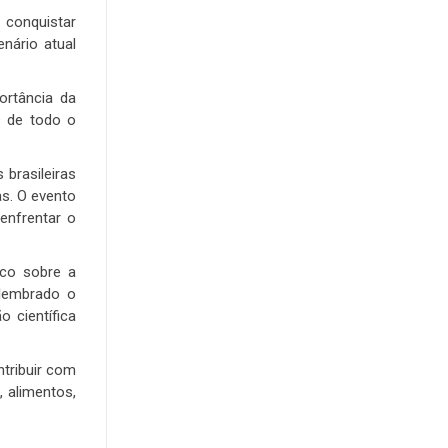
 conquistar
enário atual
ortância da
s de todo o
brasileiras
as. O evento
enfrentar o
ico sobre a
 lembrado o
 científica
ntribuir com
 alimentos,