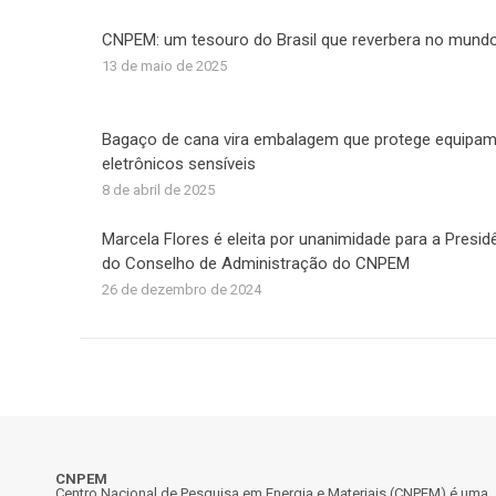
CNPEM: um tesouro do Brasil que reverbera no mund
13 de maio de 2025
Bagaço de cana vira embalagem que protege equipa
eletrônicos sensíveis
8 de abril de 2025
Marcela Flores é eleita por unanimidade para a Presid
do Conselho de Administração do CNPEM
26 de dezembro de 2024
CNPEM
Centro Nacional de Pesquisa em Energia e Materiais (CNPEM) é uma