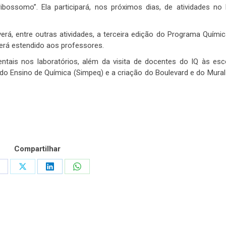
ribossomo”. Ela participará, nos próximos dias, de atividades no 
rá, entre outras atividades, a terceira edição do Programa Quími
será estendido aos professores.
ntais nos laboratórios, além da visita de docentes do IQ às esc
 do Ensino de Química (Simpeq) e a criação do Boulevard e do Mura
Compartilhar
hare
Share
Share
Share
n
on
on
on
acebook
X
LinkedIn
WhatsApp