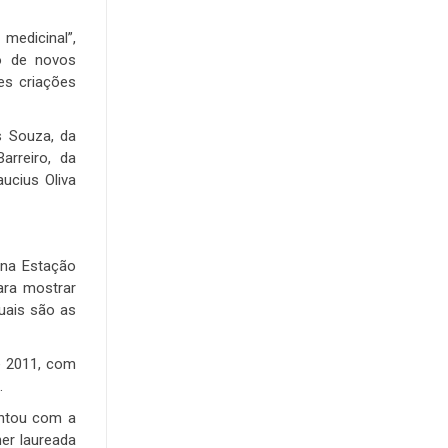
medicinal”,
to de novos
es criações
s Souza, da
arreiro, da
aucius Oliva
 na Estação
ara mostrar
uais são as
e 2011, com
.
ontou com a
her laureada