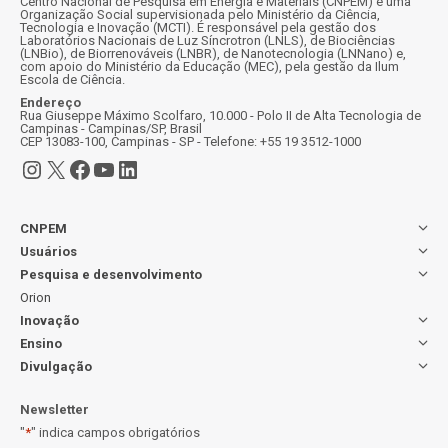
Centro Nacional de Pesquisa em Energia e Materiais (CNPEM) é uma
Organização Social supervisionada pelo Ministério da Ciência,
Tecnologia e Inovação (MCTI). É responsável pela gestão dos
Laboratórios Nacionais de Luz Síncrotron (LNLS), de Biociências
(LNBio), de Biorrenováveis (LNBR), de Nanotecnologia (LNNano) e,
com apoio do Ministério da Educação (MEC), pela gestão da Ilum
Escola de Ciência.
Endereço
Rua Giuseppe Máximo Scolfaro, 10.000 - Polo II de Alta Tecnologia de
Campinas - Campinas/SP, Brasil
CEP 13083-100, Campinas - SP - Telefone: +55 19 3512-1000
Instagram
X
Facebook
Youtube
LinkedIn
CNPEM
Usuários
Pesquisa e desenvolvimento
Orion
Inovação
Ensino
Divulgação
Newsletter
"
*
" indica campos obrigatórios