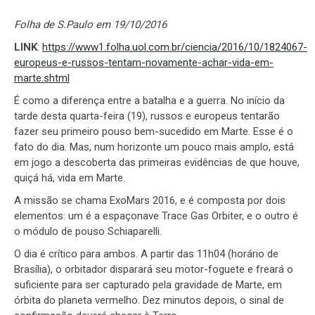
Folha de S.Paulo em 19/10/2016
LINK
:
https://www1.folha.uol.com.br/ciencia/2016/10/1824067-
europeus-e-russos-tentam-novamente-achar-vida-em-
marte.shtml
É como a diferença entre a batalha e a guerra. No início da
tarde desta quarta-feira (19), russos e europeus tentarão
fazer seu primeiro pouso bem-sucedido em Marte. Esse é o
fato do dia. Mas, num horizonte um pouco mais amplo, está
em jogo a descoberta das primeiras evidências de que houve,
quiçá há, vida em Marte.
A missão se chama ExoMars 2016, e é composta por dois
elementos: um é a espaçonave Trace Gas Orbiter, e o outro é
o módulo de pouso Schiaparelli.
O dia é crítico para ambos. A partir das 11h04 (horário de
Brasília), o orbitador disparará seu motor-foguete e freará o
suficiente para ser capturado pela gravidade de Marte, em
órbita do planeta vermelho. Dez minutos depois, o sinal de