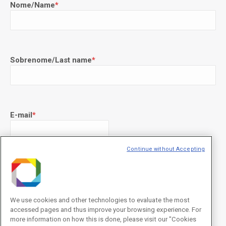
Nome/Name
*
Sobrenome/Last name
*
E-mail
*
Continue without Accepting
Declaração de consentimento
*
Concordo com os termos de uso descritos na
Política de
Privacidade
/I agree to the terms of use described in the
Privacy
Policy
.
We use cookies and other technologies to evaluate the most
accessed pages and thus improve your browsing experience. For
more information on how this is done, please visit our "Cookies