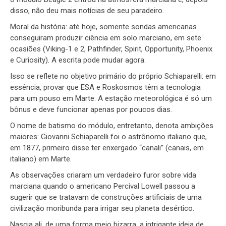
disso, não deu mais notícias de seu paradeiro.
Moral da história: até hoje, somente sondas americanas
conseguiram produzir ciência em solo marciano, em sete
ocasiões (Viking-1 e 2, Pathfinder, Spirit, Opportunity, Phoenix
e Curiosity). A escrita pode mudar agora.
Isso se reflete no objetivo primário do próprio Schiaparelli: em
essência, provar que ESA e Roskosmos têm a tecnologia
para um pouso em Marte. A estação meteorológica é só um
bônus e deve funcionar apenas por poucos dias.
O nome de batismo do módulo, entretanto, denota ambições
maiores: Giovanni Schiaparelli foi o astrônomo italiano que,
em 1877, primeiro disse ter enxergado “canali” (canais, em
italiano) em Marte.
As observações criaram um verdadeiro furor sobre vida
marciana quando o americano Percival Lowell passou a
sugerir que se tratavam de construções artificiais de uma
civilização moribunda para irrigar seu planeta desértico.
Nascia ali, de uma forma meio bizarra, a intrigante ideia de