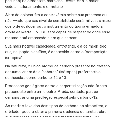
pequena) na atmosfera marciana. Dentre eles, a maior
vedete, naturalmente, é o metano.
Além de colocar fim à controvérsia sobre sua presença ou
não –visto que seu nível de sensibilidade será mil vezes maior
que o de qualquer outro instrumento do tipo já enviado à
órbita de Marte–, o TGO será capaz de mapear de onde esse
metano está emanando e em que épocas.
Sua mais notável capacidade, entretanto, é a de medir algo
que, no jargão científico, é conhecido como a “composição
isotópica”.
Na natureza, o único átomo de carbono presente no metano
costuma vir em dois “sabores” (isótopos) preferenciais,
conhecidos como carbono-12 e 13.
Processos geológicos como a serpentinização não fazem
preconceito entre um e outro. A vida, contudo, parece
demonstrar uma predileção especial pelo carbono-12.
Ao medir a taxa dos dois tipos de carbono na atmosfera, o
orbitador poderá obter a primeira evidência concreta sobre