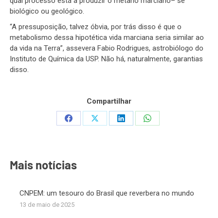
qual processo está a produzir o metano marciano– se
biológico ou geológico.
“A pressuposição, talvez óbvia, por trás disso é que o
metabolismo dessa hipotética vida marciana seria similar ao
da vida na Terra”, assevera Fabio Rodrigues, astrobiólogo do
Instituto de Química da USP. Não há, naturalmente, garantias
disso.
Compartilhar
Share
Share
Share
Share
on
on
on
on
Facebook
X
LinkedIn
WhatsApp
Mais notícias
CNPEM: um tesouro do Brasil que reverbera no mundo
13 de maio de 2025