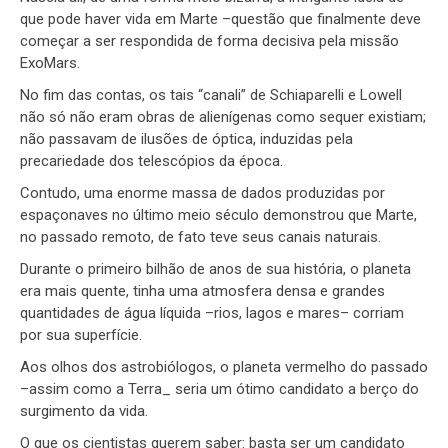
que pode haver vida em Marte –questão que finalmente deve
começar a ser respondida de forma decisiva pela missão
ExoMars.
No fim das contas, os tais “canali” de Schiaparelli e Lowell
não só não eram obras de alienígenas como sequer existiam;
não passavam de ilusões de óptica, induzidas pela
precariedade dos telescópios da época.
Contudo, uma enorme massa de dados produzidas por
espaçonaves no último meio século demonstrou que Marte,
no passado remoto, de fato teve seus canais naturais.
Durante o primeiro bilhão de anos de sua história, o planeta
era mais quente, tinha uma atmosfera densa e grandes
quantidades de água líquida –rios, lagos e mares– corriam
por sua superfície.
Aos olhos dos astrobiólogos, o planeta vermelho do passado
–assim como a Terra_ seria um ótimo candidato a berço do
surgimento da vida.
O que os cientistas querem saber: basta ser um candidato