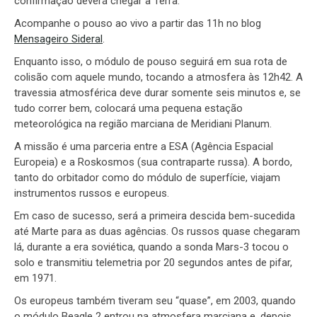
confirmação deverá chegar à Terra.
Acompanhe o pouso ao vivo a partir das 11h no blog
Mensageiro Sideral
.
Enquanto isso, o módulo de pouso seguirá em sua rota de
colisão com aquele mundo, tocando a atmosfera às 12h42. A
travessia atmosférica deve durar somente seis minutos e, se
tudo correr bem, colocará uma pequena estação
meteorológica na região marciana de Meridiani Planum.
A missão é uma parceria entre a ESA (Agência Espacial
Europeia) e a Roskosmos (sua contraparte russa). A bordo,
tanto do orbitador como do módulo de superfície, viajam
instrumentos russos e europeus.
Em caso de sucesso, será a primeira descida bem-sucedida
até Marte para as duas agências. Os russos quase chegaram
lá, durante a era soviética, quando a sonda Mars-3 tocou o
solo e transmitiu telemetria por 20 segundos antes de pifar,
em 1971.
Os europeus também tiveram seu “quase”, em 2003, quando
o módulo Beagle 2 entrou na atmosfera marciana e, depois