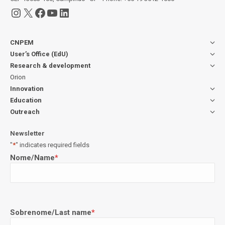
Instagram
X
Facebook
YouTube
LinkedIn
CNPEM
User’s Office (EdU)
Research & development
Orion
Innovation
Education
Outreach
Newsletter
"
*
" indicates required fields
Nome/Name
*
Sobrenome/Last name
*