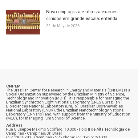
Novo chip agiliza e otimiza exames
clínicos em grande escala; entenda
22 de May de 2026
CNPEM
The Brazilian Center for Research in Energy and Materials (CNPEM) is a
Social Organization supervised by the Brazilian Ministry of Science,
Technology and Innovation (MCTI). It is responsible for managing the
Brazilian Synchrotron Light National Laboratory (LNLS), Brazilian
Biosciences National Laboratory (LNBio), Brazilian Biorenewables
National Laboratory (LNBR), the Brazilian Nanotechnology National
Laboratory (LNNano) and, with support from the Ministry of Education
(MEC), for managing Ilum School of Science.
Address
Rua Giuseppe Máximo Scolfaro, 10.000 - Polo II de Alta Tecnologia de
Campinas - Campinas/SP, Brasil
CEP 13083-100, Campinas - SP - Phone: +55 19 3512-1000