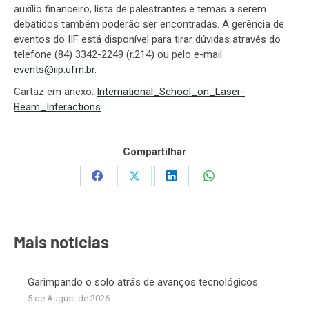
auxílio financeiro, lista de palestrantes e temas a serem
debatidos também poderão ser encontradas. A gerência de
eventos do IIF está disponível para tirar dúvidas através do
telefone (84) 3342-2249 (r.214) ou pelo e-mail
events@iip.ufrn.br
.
Cartaz em anexo:
International_School_on_Laser-
Beam_Interactions
Compartilhar
Share
Share
Share
Share
on
on
on
on
Facebook
X
LinkedIn
WhatsApp
Mais notícias
Garimpando o solo atrás de avanços tecnológicos
5 de August de 2026