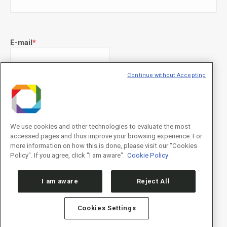
E-mail
*
Continue without Accepting
Declaração de consentimento
*
Concordo com os termos de uso descritos na
Política de
Privacidade
/I agree to the terms of use described in the
Privacy
Policy
.
We use cookies and other technologies to evaluate the most
accessed pages and thus improve your browsing experience. For
Enviar/Send
more information on how this is done, please visit our "Cookies
Policy". If you agree, click "I am aware".
Cookie Policy
I am aware
Reject All
Cookies Settings