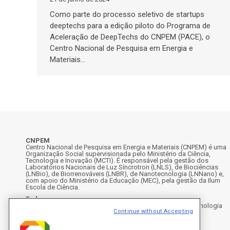
Como parte do processo seletivo de startups
deeptechs para a edição piloto do Programa de
Aceleração de DeepTechs do CNPEM (PACE), o
Centro Nacional de Pesquisa em Energia e
Materiais…
CNPEM
Centro Nacional de Pesquisa em Energia e Materiais (CNPEM) é uma
Organização Social supervisionada pelo Ministério da Ciência,
Tecnologia e Inovação (MCTI). É responsável pela gestão dos
Laboratórios Nacionais de Luz Síncrotron (LNLS), de Biociências
(LNBio), de Biorrenováveis (LNBR), de Nanotecnologia (LNNano) e,
com apoio do Ministério da Educação (MEC), pela gestão da Ilum
Escola de Ciência.
Endereço
Rua Giuseppe Máximo Scolfaro, 10.000 - Polo II de Alta Tecnologia
Continue without Accepting
de Campinas - Campinas/SP, Brasil
CEP 13083-100, Campinas - SP - Telefone: +55 19 3512-1000