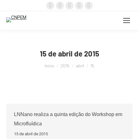
Facebook
X
Instagram
YouTube
Linkedin
page
page
page
page
page
opens
opens
opens
opens
opens
in
in
in
in
in
new
new
new
new
new
window
window
window
window
window
15 de abril de 2015
Você está aqui:
Início
2015
abril
15
LNNano realiza a quinta edição do Workshop em
Microfluídica
15 de abril de 2015