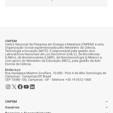
CNPEM
Centro Nacional de Pesquisa em Energia e Materiais (CNPEM) é uma
Organização Social supervisionada pelo Ministério da Ciência,
Tecnologia e Inovação (MCTI). É responsável pela gestão dos
Laboratórios Nacionais de Luz Síncrotron (LNLS), de Biociências
(LNBio), de Biorrenováveis (LNBR), de Nanotecnologia (LNNano) e,
com apoio do Ministério da Educação (MEC), pela gestão da Ilum
Escola de Ciência.
Endereço
Rua Giuseppe Máximo Scolfaro, 10.000 - Polo II de Alta Tecnologia de
Campinas - Campinas/SP, Brasil
CEP 13083-100, Campinas - SP - Telefone: +55 19 3512-1000
Instagram
X
Facebook
Youtube
LinkedIn
CNPEM
Usuários