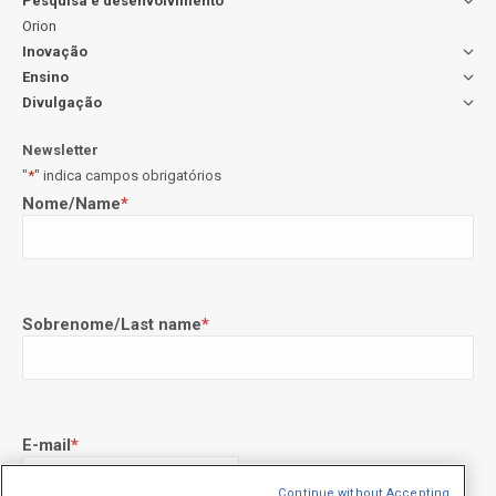
Pesquisa e desenvolvimento
Orion
Inovação
Ensino
Divulgação
Newsletter
"
*
" indica campos obrigatórios
Nome/Name
*
Sobrenome/Last name
*
E-mail
*
Continue without Accepting