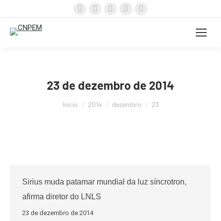
Facebook
X
Instagram
YouTube
Linkedin
page
page
page
page
page
opens
opens
opens
opens
opens
in
in
in
in
in
new
new
new
new
new
window
window
window
window
window
23 de dezembro de 2014
Você está aqui:
Início
2014
dezembro
23
Sirius muda patamar mundial da luz síncrotron,
afirma diretor do LNLS
23 de dezembro de 2014