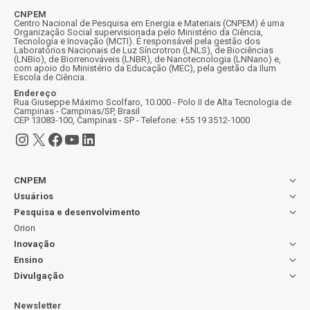
CNPEM
Centro Nacional de Pesquisa em Energia e Materiais (CNPEM) é uma
Organização Social supervisionada pelo Ministério da Ciência,
Tecnologia e Inovação (MCTI). É responsável pela gestão dos
Laboratórios Nacionais de Luz Síncrotron (LNLS), de Biociências
(LNBio), de Biorrenováveis (LNBR), de Nanotecnologia (LNNano) e,
com apoio do Ministério da Educação (MEC), pela gestão da Ilum
Escola de Ciência.
Endereço
Rua Giuseppe Máximo Scolfaro, 10.000 - Polo II de Alta Tecnologia de
Campinas - Campinas/SP, Brasil
CEP 13083-100, Campinas - SP - Telefone: +55 19 3512-1000
Instagram
X
Facebook
Youtube
LinkedIn
CNPEM
Usuários
Pesquisa e desenvolvimento
Orion
Inovação
Ensino
Divulgação
Newsletter