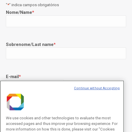
"
*
" indica campos obrigatórios
Nome/Name
*
Sobrenome/Last name
*
E-mail
*
Continue without Accepting
Declaração de consentimento
*
Concordo com os termos de uso descritos na
Política de
Privacidade
/I agree to the terms of use described in the
Privacy
We use cookies and other technologies to evaluate the most
Policy
.
accessed pages and thus improve your browsing experience. For
more information on how this is done, please visit our "Cookies