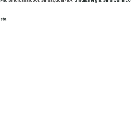
/PB
;
Sindicanálcool
;
Sindaçúcar/BA
;
SindiEnergia
;
SindiQuímico
ista