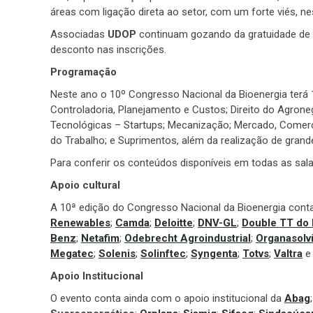
áreas com ligação direta ao setor, com um forte viés, n
Associadas
UDOP
continuam gozando da gratuidade de 
desconto nas inscrições.
Programação
Neste ano o 10º Congresso Nacional da Bioenergia terá 
Controladoria, Planejamento e Custos; Direito do Agrone
Tecnológicas – Startups; Mecanização; Mercado, Comerc
do Trabalho; e Suprimentos, além da realização de grand
Para conferir os conteúdos disponíveis em todas as sa
Apoio cultural
A 10ª edição do Congresso Nacional da Bioenergia cont
Renewables
;
Camda
;
Deloitte
;
DNV-GL
;
Double TT do 
Benz
;
Netafim
;
Odebrecht Agroindustrial
;
Organasolv
Megatec
;
Solenis
;
Solinftec
;
Syngenta
;
Totvs
;
Valtra
Apoio Institucional
O evento conta ainda com o apoio institucional da
Abag