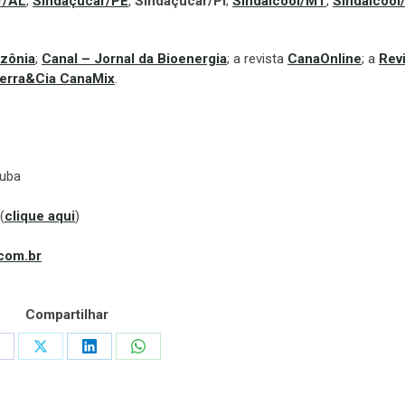
r/AL
;
Sindaçúcar/PE
,
Sindaçúcar/PI
;
Sindalcool/MT
;
Sindalcool
zônia
;
Canal – Jornal da Bioenergia
; a revista
CanaOnline
; a
Rev
erra&Cia CanaMix
.
tuba
(
clique aqui
)
com.br
Compartilhar
hare
Share
Share
Share
n
on
on
on