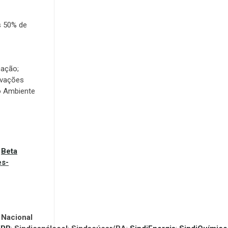
s 50% de
cação;
ovações
o Ambiente
;
Beta
s-
Nacional