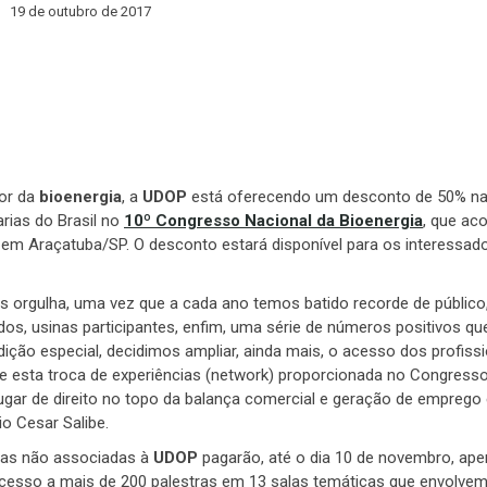
19 de outubro de 2017
tor da
bioenergia
, a
UDOP
está oferecendo um desconto de 50% n
arias do Brasil no
10º Congresso Nacional da Bioenergia
, que ac
em Araçatuba/SP. O desconto estará disponível para os interessad
 orgulha, uma vez que a cada ano temos batido recorde de público
os, usinas participantes, enfim, uma série de números positivos qu
ção especial, decidimos ampliar, ainda mais, o acesso dos profiss
que esta troca de experiências (network) proporcionada no Congress
lugar de direito no topo da balança comercial e geração de emprego
io Cesar Salibe.
nas não associadas à
UDOP
pagarão, até o dia 10 de novembro, ap
 acesso a mais de 200 palestras em 13 salas temáticas que envolve