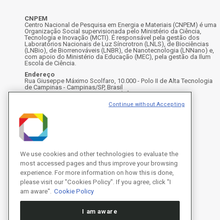
CNPEM
Centro Nacional de Pesquisa em Energia e Materiais (CNPEM) é uma
Organização Social supervisionada pelo Ministério da Ciência,
Tecnologia e Inovação (MCTI). É responsável pela gestão dos
Laboratórios Nacionais de Luz Síncrotron (LNLS), de Biociências
(LNBio), de Biorrenováveis (LNBR), de Nanotecnologia (LNNano) e,
com apoio do Ministério da Educação (MEC), pela gestão da Ilum
Escola de Ciência.
Endereço
Rua Giuseppe Máximo Scolfaro, 10.000 - Polo II de Alta Tecnologia
de Campinas - Campinas/SP, Brasil
CEP 13083-100, Campinas - SP - Telefone: +55 19 3512-1000
Instagram
X
Facebook
Youtube
LinkedIn
Continue without Accepting
We use cookies and other technologies to evaluate the
most accessed pages and thus improve your browsing
experience. For more information on how this is done,
please visit our "Cookies Policy". If you agree, click "I
am aware".
Cookie Policy
I am aware