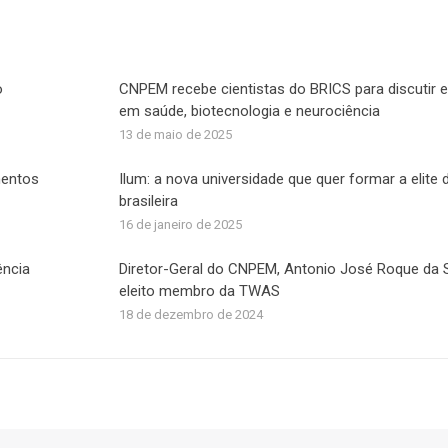
acebook
X
LinkedIn
WhatsApp
o
CNPEM recebe cientistas do BRICS para discutir e
em saúde, biotecnologia e neurociência
13 de maio de 2025
mentos
Ilum: a nova universidade que quer formar a elite 
brasileira
16 de janeiro de 2025
ência
Diretor-Geral do CNPEM, Antonio José Roque da Si
eleito membro da TWAS
18 de dezembro de 2024