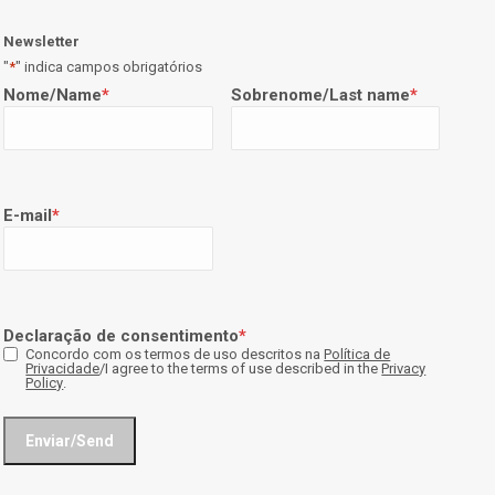
Newsletter
"
*
" indica campos obrigatórios
Nome/Name
*
Sobrenome/Last name
*
E-mail
*
Declaração de consentimento
*
Concordo com os termos de uso descritos na
Política de
Privacidade
/I agree to the terms of use described in the
Privacy
Policy
.