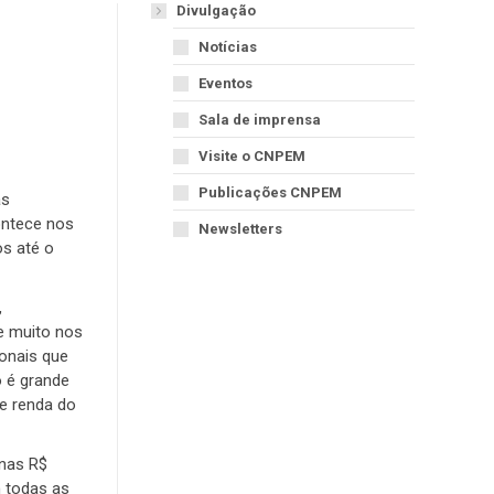
Divulgação
Notícias
Eventos
Sala de imprensa
Visite o CNPEM
Publicações CNPEM
as
ontece nos
Newsletters
os até o
,
e muito nos
ionais que
o é grande
 e renda do
enas R$
m todas as