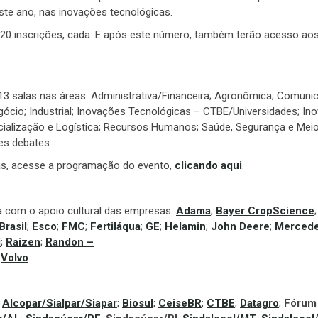
este ano, nas inovações tecnológicas.
20 inscrições, cada. E após este número, também terão acesso ao
13 salas nas áreas: Administrativa/Financeira; Agronômica; Comuni
gócio; Industrial; Inovações Tecnológicas – CTBE/Universidades; In
ialização e Logística; Recursos Humanos; Saúde, Segurança e Mei
es debates.
las, acesse a programação do evento,
clicando aqui
.
a com o apoio cultural das empresas:
Adama
;
Bayer CropScience
Brasil
;
Esco
;
FMC
;
Fertiláqua
;
GE
;
Helamin
;
John Deere
;
Mercede
í
;
Raízen
;
Randon –
e
Volvo
.
;
Alcopar/Sialpar/Siapar
;
Biosul
;
CeiseBR
;
CTBE
;
Datagro
;
Fórum 