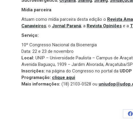
Sucroenergético
;
Orplana
;
Siamig
;
Sifaeg
;
Sindaçúca
Mídia parceira
Atuam como mídia parceira desta edição o
Revista Ama
Canavieiros
; o
Jornal Paraná
; a
Revista Opiniões
e a
T
Serviço:
10º Congresso Nacional da Bioenergia
Data: 22 e 23 de novembro
Local:
UNIP – Universidade Paulista – Campus de Araça
Avenida Baguaçu, 1939 – Jardim Alvorada, Araçatuba/SP
Inscrições:
na página do Congresso no portal da
UDOP
Programação:
clique aqui
Mais informações:
(18) 2103-0528 ou
uniudop@udop.
S
o