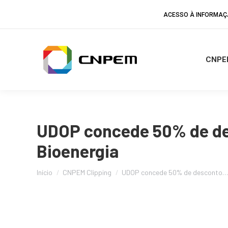
ACESSO À INFORMA
CNPE
UDOP concede 50% de des
Bioenergia
Você está aqui:
Início
CNPEM Clipping
UDOP concede 50% de desconto…