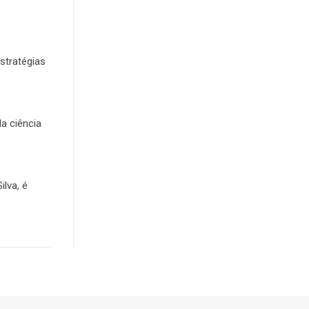
stratégias
da ciência
lva, é