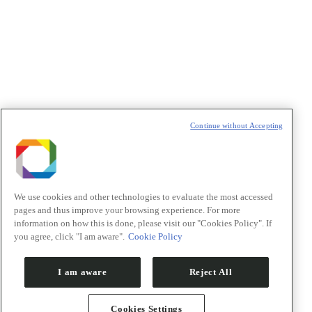
Política de Privacidade/Privacy Policy
t
T
Continue without Accepting
We use cookies and other technologies to evaluate the most accessed
pages and thus improve your browsing experience. For more
information on how this is done, please visit our "Cookies Policy". If
you agree, click "I am aware".
Cookie Policy
I am aware
Reject All
Cookies Settings