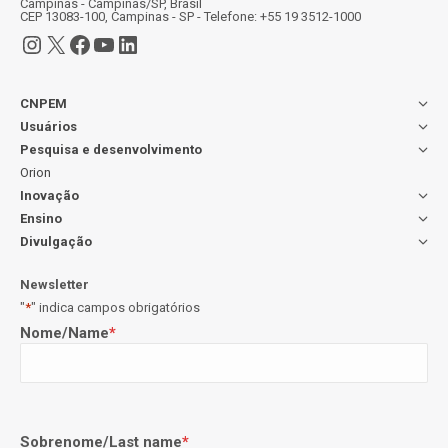
Campinas - Campinas/SP, Brasil
CEP 13083-100, Campinas - SP - Telefone: +55 19 3512-1000
Instagram
X
Facebook
Youtube
LinkedIn
CNPEM
Usuários
Pesquisa e desenvolvimento
Orion
Inovação
Ensino
Divulgação
Newsletter
"
*
" indica campos obrigatórios
Nome/Name
*
Sobrenome/Last name
*