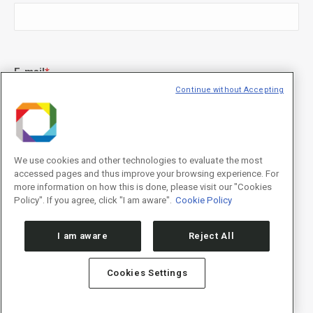
E-mail
*
Continue without Accepting
Declaração de consentimento
*
Concordo com os termos de uso descritos na
Política de
We use cookies and other technologies to evaluate the most
Privacidade
/I agree to the terms of use described in the
Privacy
accessed pages and thus improve your browsing experience. For
Policy
.
more information on how this is done, please visit our "Cookies
Policy". If you agree, click "I am aware".
Cookie Policy
I am aware
Reject All
Cookies Settings