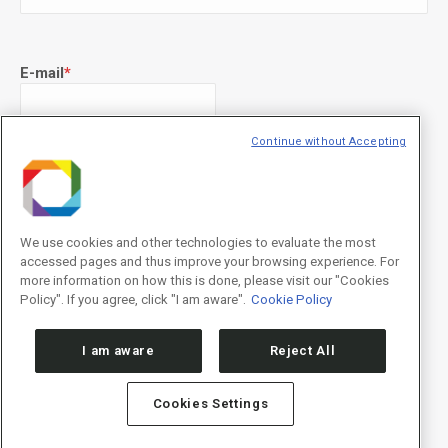
E-mail
*
Continue without Accepting
Declaração de consentimento
*
Concordo com os termos de uso descritos na
Política de
Privacidade
/I agree to the terms of use described in the
Privacy
Policy
.
We use cookies and other technologies to evaluate the most
accessed pages and thus improve your browsing experience. For
more information on how this is done, please visit our "Cookies
Policy". If you agree, click "I am aware".
Cookie Policy
I am aware
Reject All
Cookies Settings