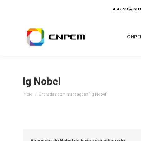
ACESSO À IN
CNPE
Ig Nobel
Você está aqui:
Início
Entradas com marcações "Ig Nobel"
Vencedor do Nobel de Física já ganhou o Ig