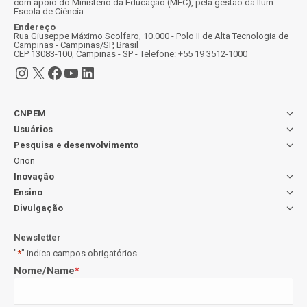
com apoio do Ministério da Educação (MEC), pela gestão da Ilum
Escola de Ciência.
Endereço
Rua Giuseppe Máximo Scolfaro, 10.000 - Polo II de Alta Tecnologia de
Campinas - Campinas/SP, Brasil
CEP 13083-100, Campinas - SP - Telefone: +55 19 3512-1000
Instagram
X
Facebook
Youtube
LinkedIn
CNPEM
Usuários
Pesquisa e desenvolvimento
Orion
Inovação
Ensino
Divulgação
Newsletter
"
*
" indica campos obrigatórios
Nome/Name
*