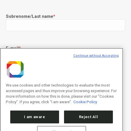
Sobrenome/Last name
*
E-mail
*
Continue without Accepting
Declaração de consentimento
*
Concordo com os termos de uso descritos na
Política de
We use cookies and other technologies to evaluate the most
Privacidade
/I agree to the terms of use described in the
Privacy
accessed pages and thus improve your browsing experience. For
Policy
.
more information on how this is done, please visit our "Cookies
Policy". If you agree, click "I am aware".
Cookie Policy
I am aware
Reject All