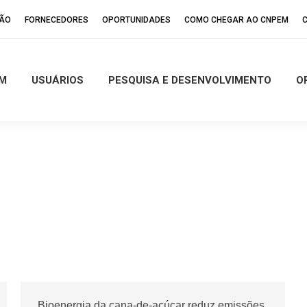
ÇÃO
FORNECEDORES
OPORTUNIDADES
COMO CHEGAR AO CNPEM
M
USUÁRIOS
PESQUISA E DESENVOLVIMENTO
O
Bioenergia da cana-de-açúcar reduz emissões