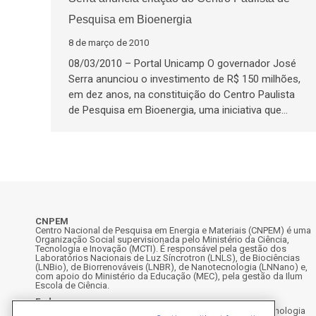
Pesquisa em Bioenergia
8 de março de 2010
08/03/2010 – Portal Unicamp O governador José
Serra anunciou o investimento de R$ 150 milhões,
em dez anos, na constituição do Centro Paulista
de Pesquisa em Bioenergia, uma iniciativa que…
CNPEM
Centro Nacional de Pesquisa em Energia e Materiais (CNPEM) é uma
Organização Social supervisionada pelo Ministério da Ciência,
Tecnologia e Inovação (MCTI). É responsável pela gestão dos
Laboratórios Nacionais de Luz Síncrotron (LNLS), de Biociências
(LNBio), de Biorrenováveis (LNBR), de Nanotecnologia (LNNano) e,
com apoio do Ministério da Educação (MEC), pela gestão da Ilum
Escola de Ciência.
Endereço
Rua Giuseppe Máximo Scolfaro, 10.000 - Polo II de Alta Tecnologia