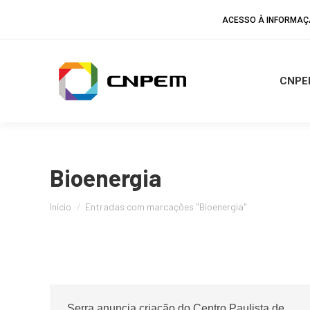
ACESSO À INFORMA
CNPE
Bioenergia
Você está aqui:
Início
Entradas com marcações "Bioenergia"
Serra anuncia criação do Centro Paulista de