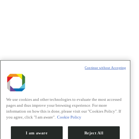
Política de Privacidade/Privacy Policy
t
T
Continue without Accepting
We use cookies and other technologies to evaluate the most accessed
pages and thus improve your browsing experience. For more
information on how this is done, please visit our "Cookies Policy". If
you agree, click "I am aware".
Cookie Policy
I am aware
Reject All