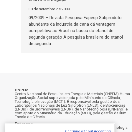
30 de setembro de 2009
09/2009 – Revista Pesquisa Fapesp Subproduto
abundante da indústria da cana dá vantagem
competitiva ao Brasil na busca do etanol de
segunda geração A pesquisa brasileira do etanol
de segunda…
CNPEM
Centro Nacional de Pesquisa em Energia e Materiais (CNPEM) é uma
Organização Social supervisionada pelo Ministério da Ciência,
Tecnologia e Inovação (MCTI). É responsável pela gestão dos
Laboratórios Nacionais de Luz Síncrotron (LNLS), de Biociências
(LNBio), de Biorrenováveis (LNBR), de Nanotecnologia (LNNano) e,
com apoio do Ministério da Educação (MEC), pela gestão da Ilum
Escola de Ciência.
Endereço
Rua Giuseppe Máximo Scolfaro, 10.000 - Polo II de Alta Tecnologia
de Campinas - Campinas/SP, Brasil
Continue without Accepting