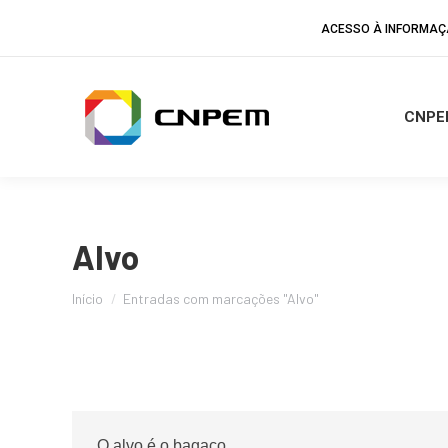
ACESSO À INFORMA
CNPE
Alvo
Você está aqui:
Início
Entradas com marcações "Alvo"
O alvo é o bagaço