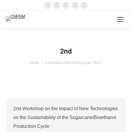
Facebook
X
Instagram
YouTube
Linkedin
page
page
page
page
page
opens
opens
opens
opens
opens
in
in
in
in
in
new
new
new
new
new
window
window
window
window
window
2nd
Você está aqui:
Início
Entradas com marcações "2nd"
2nd Workshop on the Impact of New Technologies
on the Sustainability of the Sugarcane/Bioethanol
Production Cycle