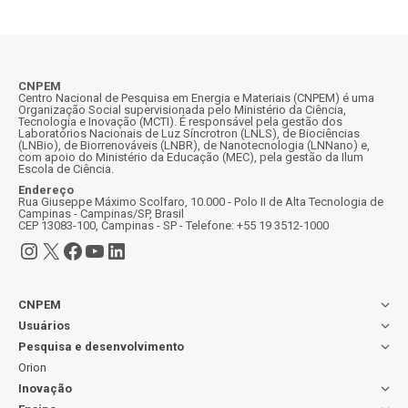
CNPEM
Centro Nacional de Pesquisa em Energia e Materiais (CNPEM) é uma
Organização Social supervisionada pelo Ministério da Ciência,
Tecnologia e Inovação (MCTI). É responsável pela gestão dos
Laboratórios Nacionais de Luz Síncrotron (LNLS), de Biociências
(LNBio), de Biorrenováveis (LNBR), de Nanotecnologia (LNNano) e,
com apoio do Ministério da Educação (MEC), pela gestão da Ilum
Escola de Ciência.
Endereço
Rua Giuseppe Máximo Scolfaro, 10.000 - Polo II de Alta Tecnologia de
Campinas - Campinas/SP, Brasil
CEP 13083-100, Campinas - SP - Telefone: +55 19 3512-1000
Instagram
X
Facebook
Youtube
LinkedIn
CNPEM
Usuários
Pesquisa e desenvolvimento
Orion
Inovação