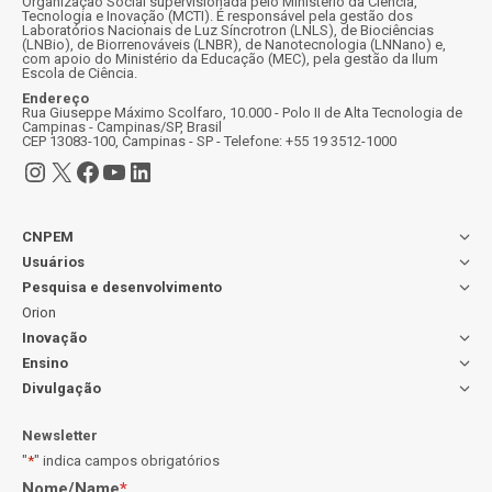
Organização Social supervisionada pelo Ministério da Ciência,
Tecnologia e Inovação (MCTI). É responsável pela gestão dos
Laboratórios Nacionais de Luz Síncrotron (LNLS), de Biociências
(LNBio), de Biorrenováveis (LNBR), de Nanotecnologia (LNNano) e,
com apoio do Ministério da Educação (MEC), pela gestão da Ilum
Escola de Ciência.
Endereço
Rua Giuseppe Máximo Scolfaro, 10.000 - Polo II de Alta Tecnologia de
Campinas - Campinas/SP, Brasil
CEP 13083-100, Campinas - SP - Telefone: +55 19 3512-1000
Instagram
X
Facebook
Youtube
LinkedIn
CNPEM
Usuários
Pesquisa e desenvolvimento
Orion
Inovação
Ensino
Divulgação
Newsletter
"
*
" indica campos obrigatórios
Nome/Name
*