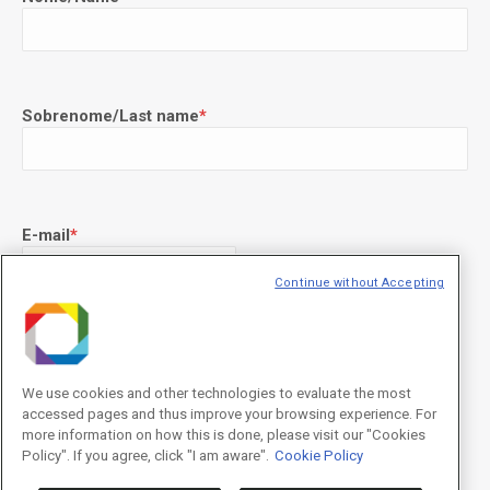
Sobrenome/Last name
*
E-mail
*
Continue without Accepting
Declaração de consentimento
*
Concordo com os termos de uso descritos na
Política de
Privacidade
/I agree to the terms of use described in the
Privacy
We use cookies and other technologies to evaluate the most
Policy
.
accessed pages and thus improve your browsing experience. For
more information on how this is done, please visit our "Cookies
Policy". If you agree, click "I am aware".
Cookie Policy