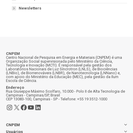
Newsletters
CNPEM
Centro Nacional de Pesquisa em Energia e Materiais (CNPEM) é uma
Organização Social supervisionada pelo Ministério da Ciência,
Tecnologia e Inovação (MCTI). É responsável pela gestão dos
Laboratórios Nacionais de Luz Síncrotron (LNLS), de Biociências
(LNBio), de Biorrenováveis (LNBR), de Nanotecnologia (LNNano) e,
com apoio do Ministério da Educação (MEC), pela gestão da Ilum
Escola de Ciência.
Endereço
Rua Giuseppe Máximo Scolfaro, 10.000 - Polo II de Alta Tecnologia de
Campinas - Campinas/SP, Brasil
CEP 13083-100, Campinas - SP - Telefone: +55 19 3512-1000
Instagram
X
Facebook
Youtube
LinkedIn
CNPEM
Usuários