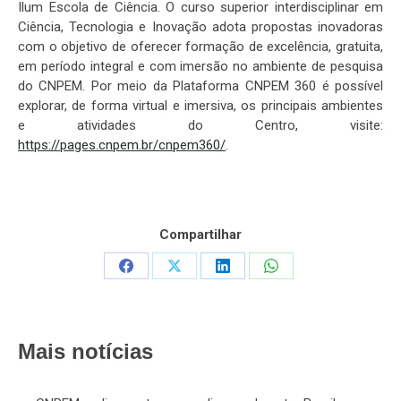
Ilum Escola de Ciência. O curso superior interdisciplinar em
Ciência, Tecnologia e Inovação adota propostas inovadoras
com o objetivo de oferecer formação de excelência, gratuita,
em período integral e com imersão no ambiente de pesquisa
do CNPEM. Por meio da Plataforma CNPEM 360 é possível
explorar, de forma virtual e imersiva, os principais ambientes
e atividades do Centro, visite:
https://pages.cnpem.br/cnpem360/
.
Compartilhar
Share
Share
Share
Share
on
on
on
on
Facebook
X
LinkedIn
WhatsApp
Mais notícias