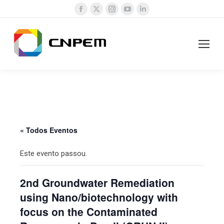
Facebook
X
Instagram
YouTube
Linkedin
page
page
page
page
page
opens
opens
opens
opens
opens
in
in
in
in
in
new
new
new
new
new
window
window
window
window
window
« Todos Eventos
Este evento passou.
2nd Groundwater Remediation
using Nano/biotechnology with
focus on the Contaminated