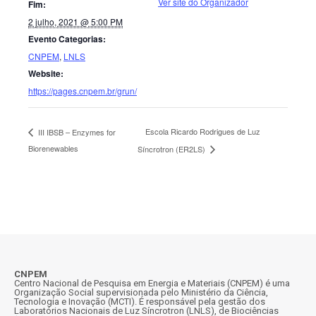
Ver site do Organizador
Fim:
2 julho, 2021 @ 5:00 PM
Evento Categorias:
CNPEM
,
LNLS
Website:
https://pages.cnpem.br/grun/
Escola Ricardo Rodrigues de Luz
III IBSB – Enzymes for
Biorenewables
Síncrotron (ER2LS)
CNPEM
Centro Nacional de Pesquisa em Energia e Materiais (CNPEM) é uma
Organização Social supervisionada pelo Ministério da Ciência,
Tecnologia e Inovação (MCTI). É responsável pela gestão dos
Laboratórios Nacionais de Luz Síncrotron (LNLS), de Biociências