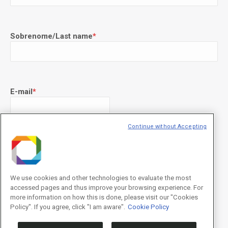
Sobrenome/Last name
*
E-mail
*
Continue without Accepting
Declaração de consentimento
*
Concordo com os termos de uso descritos na
Política de
Privacidade
/I agree to the terms of use described in the
Privacy
Policy
.
We use cookies and other technologies to evaluate the most
accessed pages and thus improve your browsing experience. For
more information on how this is done, please visit our "Cookies
Policy". If you agree, click "I am aware".
Cookie Policy