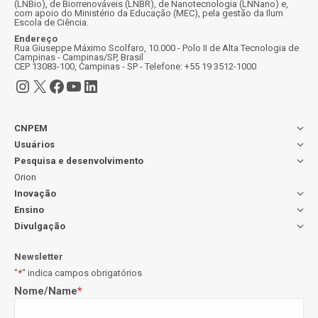
(LNBio), de Biorrenováveis (LNBR), de Nanotecnologia (LNNano) e,
com apoio do Ministério da Educação (MEC), pela gestão da Ilum
Escola de Ciência.
Endereço
Rua Giuseppe Máximo Scolfaro, 10.000 - Polo II de Alta Tecnologia de
Campinas - Campinas/SP, Brasil
CEP 13083-100, Campinas - SP - Telefone: +55 19 3512-1000
Instagram
X
Facebook
Youtube
LinkedIn
CNPEM
Usuários
Pesquisa e desenvolvimento
Orion
Inovação
Ensino
Divulgação
Newsletter
"
*
" indica campos obrigatórios
Nome/Name
*