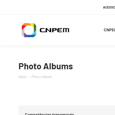
ACESSO
CNPE
Photo Albums
Você está aqui:
Início
Photo Album
Competências transversais