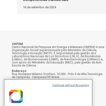
16 de setembro de 2024
CNPEM
Centro Nacional de Pesquisa em Energia e Materiais (CNPEM) é uma
Organização Social supervisionada pelo Ministério da Ciência,
Tecnologia e Inovação (MCTI). É responsável pela gestão dos
Laboratórios Nacionais de Luz Síncrotron (LNLS), de Biociências
(LNBio), de Biorrenováveis (LNBR), de Nanotecnologia (LNNano) e,
com apoio do Ministério da Educação (MEC), pela gestão da Ilum
Escola de Ciência.
Endereço
Rua Giuseppe Máximo Scolfaro, 10.000 - Polo II de Alta Tecnologia
de Campinas - Campinas/SP, Brasil
CEP 13083-100, Campinas - SP - Telefone: +55 19 3512-1000
Instagram
X
Facebook
Youtube
LinkedIn
Continue without Accepting