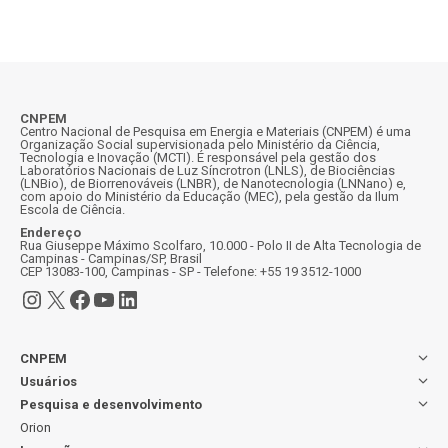
CNPEM
Centro Nacional de Pesquisa em Energia e Materiais (CNPEM) é uma
Organização Social supervisionada pelo Ministério da Ciência,
Tecnologia e Inovação (MCTI). É responsável pela gestão dos
Laboratórios Nacionais de Luz Síncrotron (LNLS), de Biociências
(LNBio), de Biorrenováveis (LNBR), de Nanotecnologia (LNNano) e,
com apoio do Ministério da Educação (MEC), pela gestão da Ilum
Escola de Ciência.
Endereço
Rua Giuseppe Máximo Scolfaro, 10.000 - Polo II de Alta Tecnologia de
Campinas - Campinas/SP, Brasil
CEP 13083-100, Campinas - SP - Telefone: +55 19 3512-1000
Instagram
X
Facebook
Youtube
LinkedIn
CNPEM
Usuários
Pesquisa e desenvolvimento
Orion