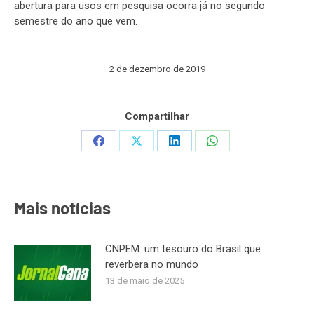
abertura para usos em pesquisa ocorra já no segundo
semestre do ano que vem.
2 de dezembro de 2019
Compartilhar
Share
Share
Share
Share
on
on
on
on
Facebook
X
LinkedIn
WhatsApp
Mais notícias
CNPEM: um tesouro do Brasil que
reverbera no mundo
13 de maio de 2025