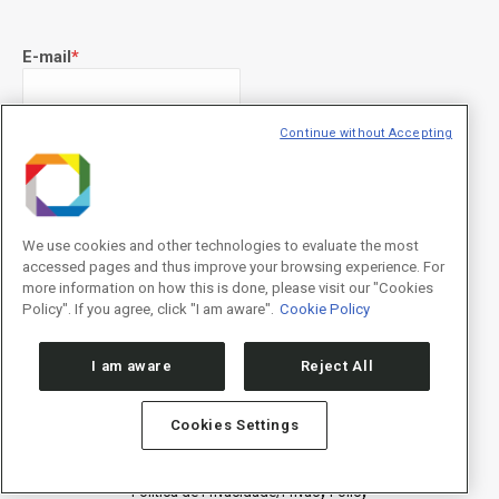
E-mail
*
Continue without Accepting
Declaração de consentimento
*
Concordo com os termos de uso descritos na
Política de
Privacidade
/I agree to the terms of use described in the
Privacy
Policy
.
We use cookies and other technologies to evaluate the most
accessed pages and thus improve your browsing experience. For
more information on how this is done, please visit our "Cookies
Policy". If you agree, click "I am aware".
Cookie Policy
I am aware
Reject All
Cookies Settings
Política de Privacidade/Privacy Policy