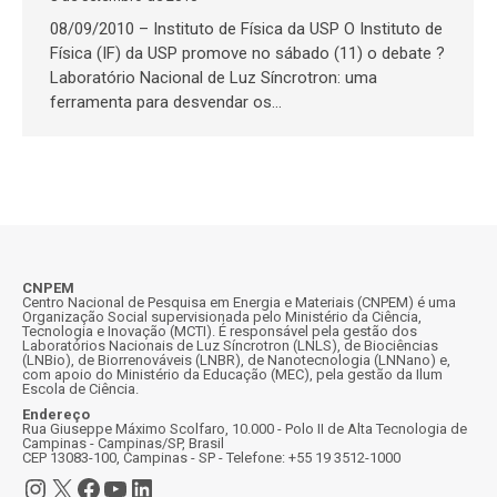
08/09/2010 – Instituto de Física da USP O Instituto de
Física (IF) da USP promove no sábado (11) o debate ?
Laboratório Nacional de Luz Síncrotron: uma
ferramenta para desvendar os…
CNPEM
Centro Nacional de Pesquisa em Energia e Materiais (CNPEM) é uma
Organização Social supervisionada pelo Ministério da Ciência,
Tecnologia e Inovação (MCTI). É responsável pela gestão dos
Laboratórios Nacionais de Luz Síncrotron (LNLS), de Biociências
(LNBio), de Biorrenováveis (LNBR), de Nanotecnologia (LNNano) e,
com apoio do Ministério da Educação (MEC), pela gestão da Ilum
Escola de Ciência.
Endereço
Rua Giuseppe Máximo Scolfaro, 10.000 - Polo II de Alta Tecnologia de
Campinas - Campinas/SP, Brasil
CEP 13083-100, Campinas - SP - Telefone: +55 19 3512-1000
Instagram
X
Facebook
Youtube
LinkedIn