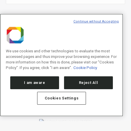
E-mail
*
Continue without Accepting
We use cookies and other technologies to evaluate the most
Declaração de consentimento
*
accessed pages and thus improve your browsing experience. For
Concordo com os termos de uso descritos na
Política de
Privacidade
/I agree to the terms of use described in the
Privacy
more information on how this is done, please visit our "Cookies
Policy
.
Policy". If you agree, click "I am aware".
Cookie Policy
I am aware
Reject All
Cookies Settings
Política de Privacidade/Privacy Policy