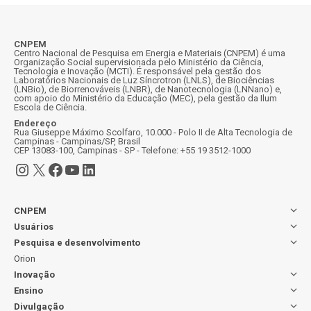
CNPEM
Centro Nacional de Pesquisa em Energia e Materiais (CNPEM) é uma
Organização Social supervisionada pelo Ministério da Ciência,
Tecnologia e Inovação (MCTI). É responsável pela gestão dos
Laboratórios Nacionais de Luz Síncrotron (LNLS), de Biociências
(LNBio), de Biorrenováveis (LNBR), de Nanotecnologia (LNNano) e,
com apoio do Ministério da Educação (MEC), pela gestão da Ilum
Escola de Ciência.
Endereço
Rua Giuseppe Máximo Scolfaro, 10.000 - Polo II de Alta Tecnologia de
Campinas - Campinas/SP, Brasil
CEP 13083-100, Campinas - SP - Telefone: +55 19 3512-1000
Instagram
X
Facebook
Youtube
LinkedIn
CNPEM
Usuários
Pesquisa e desenvolvimento
Orion
Inovação
Ensino
Divulgação