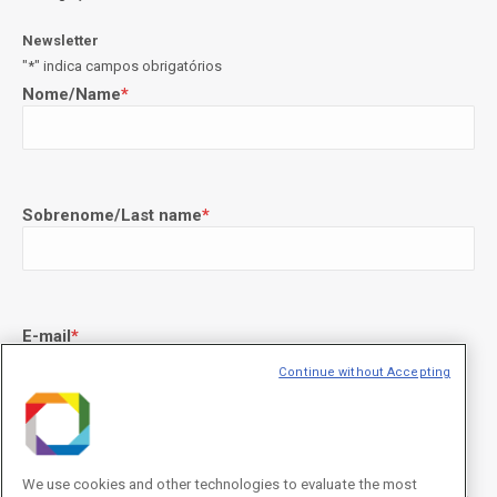
Newsletter
"
*
" indica campos obrigatórios
Nome/Name
*
Sobrenome/Last name
*
E-mail
*
Continue without Accepting
Declaração de consentimento
*
Concordo com os termos de uso descritos na
Política de
We use cookies and other technologies to evaluate the most
Privacidade
/I agree to the terms of use described in the
Privacy Policy
.